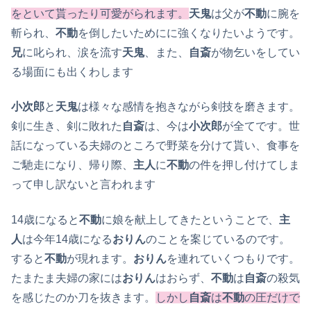
をといて貰ったり可愛がられます。
天鬼
は父が
不動
に腕を
斬られ、
不動
を倒したいためにに強くなりたいようです。
兄
に叱られ、涙を流す
天鬼
、また、
自斎
が物乞いをしてい
る場面にも出くわします
小次郎
と
天鬼
は様々な感情を抱きながら剣技を磨きます。
剣に生き、剣に敗れた
自斎
は、今は
小次郎
が全てです。世
話になっている夫婦のところで野菜を分けて貰い、食事を
ご馳走になり、帰り際、
主人
に
不動
の件を押し付けてしま
って申し訳ないと言われます
14歳になると
不動
に娘を献上してきたということで、
主
人
は今年14歳になる
おりん
のことを案じているのです。
すると
不動
が現れます。
おりん
を連れていくつもりです。
たまたま夫婦の家には
おりん
はおらず、
不動
は
自斎
の殺気
を感じたのか刀を抜きます。
しかし
自斎
は
不動
の圧だけで