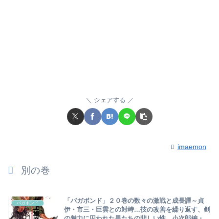
シェアする
imaemon
別の巻
「バガボンド」２０巻の数々の激戦と成長譚～貞
バガボンド
伊・市三・巨雲との対峙…技の改善を繰り返す、剣
の魅力に囚われた男たちの悲しい性…小次郎編・