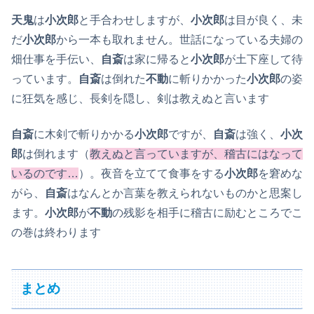
天鬼
は
小次郎
と手合わせしますが、
小次郎
は目が良く、未
だ
小次郎
から一本も取れません。世話になっている夫婦の
畑仕事を手伝い、
自斎
は家に帰ると
小次郎
が土下座して待
っています。
自斎
は倒れた
不動
に斬りかかった
小次郎
の姿
に狂気を感じ、長剣を隠し、剣は教えぬと言います
自斎
に木剣で斬りかかる
小次郎
ですが、
自斎
は強く、
小次
郎
は倒れます（
教えぬと言っていますが、稽古にはなって
いるのです…
）。夜音を立てて食事をする
小次郎
を窘めな
がら、
自斎
はなんとか言葉を教えられないものかと思案し
ます。
小次郎
が
不動
の残影を相手に稽古に励むところでこ
の巻は終わります
まとめ