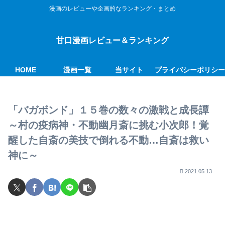
漫画のレビューや企画的なランキング・まとめ
甘口漫画レビュー＆ランキング
HOME
漫画一覧
当サイト
プライバシーポリシ
「バガボンド」１５巻の数々の激戦と成長譚
～村の疫病神・不動幽月斎に挑む小次郎！覚
醒した自斎の美技で倒れる不動…自斎は救い
神に～
2021.05.13