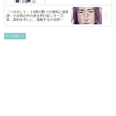
救い神・不動の成敗を目論む長老…～
「バガボンド」１6巻の数々の激戦と成長
譚～小次郎の中の虎を呼び起こす一刀
斎…真剣を手にし、覚醒する小次郎～
バガボンド