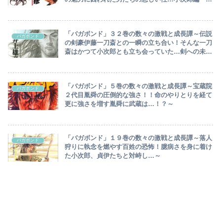
完！！～
「バガボンド」３２巻の数々の激戦と成長譚～伝説
バガボンド
の剣豪伊藤一刀斎との一瞬の立ち合い！そんな一刀
斎はかつて小次郎とも立ち会っていた…剣への未練
が残る武蔵が想う先には…？～
「バガボンド」５巻の数々の激戦と成長譚～宝蔵院
バガボンド
２代目胤舜の圧倒的な強さ！！命のやりとりを経て
更に強さを増す胤舜に武蔵は…！？～
「バガボンド」１９巻の数々の激戦と成長譚～落人
バガボンド
狩りに執念を燃やす百姓の恐怖！臆病さを身に着け
た小次郎、貞伊たちと対峙し…～