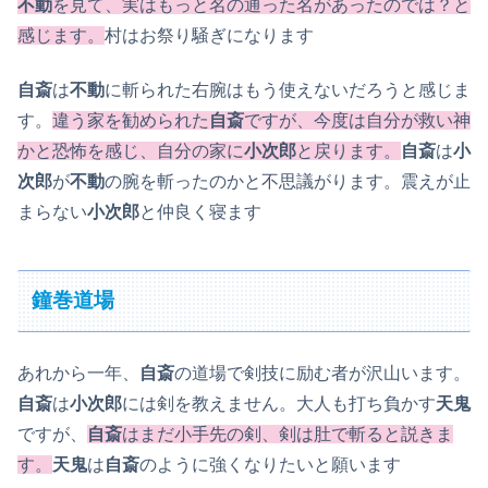
不動
を見て、実はもっと名の通った名があったのでは？と
感じます。
村はお祭り騒ぎになります
自斎
は
不動
に斬られた右腕はもう使えないだろうと感じま
す。
違う家を勧められた
自斎
ですが、今度は自分が救い神
かと恐怖を感じ、自分の家に
小次郎
と戻ります。
自斎
は
小
次郎
が
不動
の腕を斬ったのかと不思議がります。震えが止
まらない
小次郎
と仲良く寝ます
鐘巻道場
あれから一年、
自斎
の道場で剣技に励む者が沢山います。
自斎
は
小次郎
には剣を教えません。大人も打ち負かす
天鬼
ですが、
自斎
はまだ小手先の剣、剣は肚で斬ると説きま
す。
天鬼
は
自斎
のように強くなりたいと願います