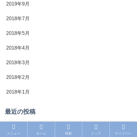
2019年9月
2018年7月
2018年5月
2018年4月
2018年3月
2018年2月
2018年1月
最近の投稿
「ウマ娘シンデレラグレイ」2巻の数々の激走と成長譚
～絶好調のオグリキャップ中央からスカウトの激震!北原
メニュー
ホーム
検索
トップ
サイドバー