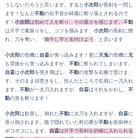
うしないだろうと言います。すると
小次郎
が長剣を一閃し
ます！なんと
不動
の右手首が綺麗に斬り落とされるので
す！
小次郎
は初めて人を斬り、その重さを感じます。
不動
は片手で素振りをし、コツを掴みます。
小次郎
の長剣に惚
れ、刀を奪い、「
物干し竿と名付けよう
」と言います
小次郎
の危機に
自斎
が突っ込みます！更に
天鬼
の危機に
兄
も背後から突っ込みますが、
不動
に斬られてしまいます。
自斎
は
小次郎
を突き飛ばし、
不動
の攻撃を右腕で受けま
す。そのまま頭突きをし、怯んだところで右肩に一刀入れ
ます。
不動
が一太刀入れますが、
自斎
はそれをかわし、
不
動
の首を斬ります！
小次郎
は歓喜し、倒れた
不動
に太刀を入れますが、
自斎
に
張り倒されます。陰で隠れていた村の衆が
不動
を疫病神と
ボコボコにします。
自斎
は片手で長剣を的確に入れられる