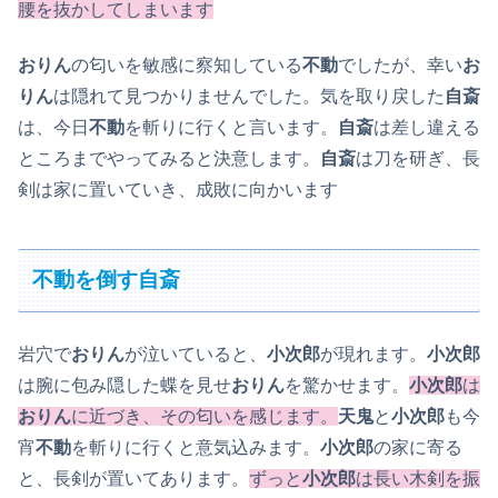
腰を抜かしてしまいます
おりん
の匂いを敏感に察知している
不動
でしたが、幸い
お
りん
は隠れて見つかりませんでした。気を取り戻した
自斎
は、今日
不動
を斬りに行くと言います。
自斎
は差し違える
ところまでやってみると決意します。
自斎
は刀を研ぎ、長
剣は家に置いていき、成敗に向かいます
不動を倒す自斎
岩穴で
おりん
が泣いていると、
小次郎
が現れます。
小次郎
は腕に包み隠した蝶を見せ
おりん
を驚かせます。
小次郎
は
おりん
に近づき、その匂いを感じます。
天鬼
と
小次郎
も今
宵
不動
を斬りに行くと意気込みます。
小次郎
の家に寄る
と、長剣が置いてあります。
ずっと
小次郎
は長い木剣を振