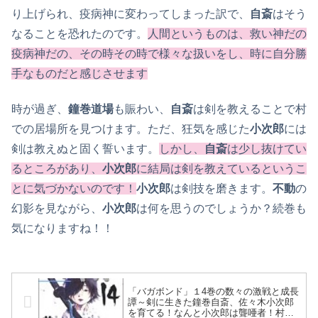
り上げられ、疫病神に変わってしまった訳で、
自斎
はそう
なることを恐れたのです。
人間というものは、救い神だの
疫病神だの、その時その時で様々な扱いをし、時に自分勝
手なものだと感じさせます
時が過ぎ、
鐘巻道場
も賑わい、
自斎
は剣を教えることで村
での居場所を見つけます。ただ、狂気を感じた
小次郎
には
剣は教えぬと固く誓います。
しかし、
自斎
は少し抜けてい
るところがあり、
小次郎
に結局は剣を教えているというこ
とに気づかないのです！
小次郎
は剣技を磨きます。
不動
の
幻影を見ながら、
小次郎
は何を思うのでしょうか？続巻も
気になりますね！！
「バガボンド」１4巻の数々の激戦と成長
譚～剣に生きた鐘巻自斎、佐々木小次郎
を育てる！なんと小次郎は聾唖者！村の