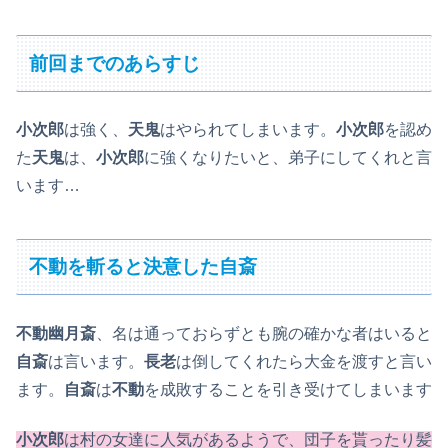
前回までのあらすじ
小次郎
は強く、
天鬼
はやられてしまいます。
小次郎
を認め
た
天鬼
は、
小次郎
に強くなりたいと、弟子にしてくれと言
います…
不動を斬ると決意した自斎
不動幽月斎
、名は通っておらずとも腕の確かな者はいると
自斎
は言います。
長老
は倒してくれたら大金を渡すと言い
ます。
自斎
は
不動
を成敗することを引き受けてしまいます
小次郎
は村の女達に人気があるようで、団子を貰ったり髪