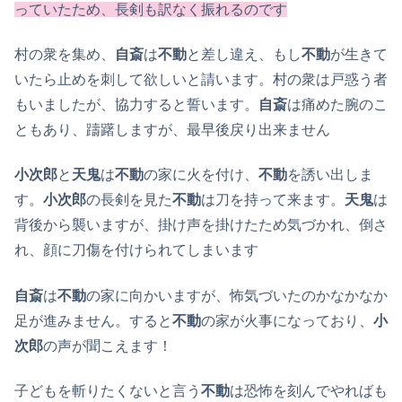
っていたため、長剣も訳なく振れるのです
村の衆を集め、
自斎
は
不動
と差し違え、もし
不動
が生きて
いたら止めを刺して欲しいと請います。村の衆は戸惑う者
もいましたが、協力すると誓います。
自斎
は痛めた腕のこ
ともあり、躊躇しますが、最早後戻り出来ません
小次郎
と
天鬼
は
不動
の家に火を付け、
不動
を誘い出しま
す。
小次郎
の長剣を見た
不動
は刀を持って来ます。
天鬼
は
背後から襲いますが、掛け声を掛けたため気づかれ、倒さ
れ、顔に刀傷を付けられてしまいます
自斎
は
不動
の家に向かいますが、怖気づいたのかなかなか
足が進みません。すると
不動
の家が火事になっており、
小
次郎
の声が聞こえます！
子どもを斬りたくないと言う
不動
は恐怖を刻んでやればも