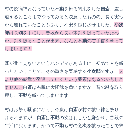
村の疫病神となっていた
不動
を斬る約束をした
自斎
、差し
違えるところまでやってみると決意したものの、長く実戦
から離れていたこともあり、不安を感じさせました。
小次
郎
は長剣を手にし、普段から長い木剣を扱っていたため
か、剣を振るうことが出来、なんと
不動
の右手首を斬って
しまいます！
耳が聞こえないというハンディがある上に、初めて人を斬
ったということで、その重さを実感する
小次郎
ですが、
人
より他の感覚が発達しているという要素はあるのかもしれ
ません。
自斎
は右腕に大怪我を負いますが、昔の勘を取り
戻し、
不動
を斬ってしまいます
村はお祭り騒ぎになり、今度は
自斎
が村の救い神と祭り上
げられますが、
自斎
は
不動
の次はわしかと嫌がり、普段の
生活に戻ります。かつて
不動
も村の危機を救ったことで祭