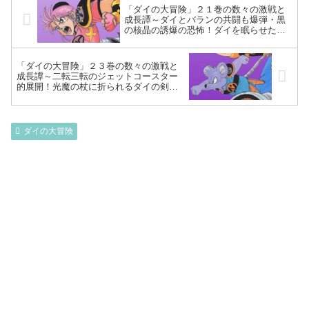
「ダイの大冒険」２１巻の数々の激戦と
成長譚～ダイとバランの共闘も爆弾・黒
の核晶の誘爆の恐怖！ダイを眠らせたバ
ラン、竜魔人化しハドラーの黒の核晶ご
と胸を貫き…！？～
「ダイの大冒険」２３巻の数々の激戦と
成長譚～二転三転のジェットコースター
的展開！光魔の杖に折られるダイの剣…
窮地を救ったのはまさかのハドラー！？
バーンの世界攻勢は続き…～
ダイの大冒険