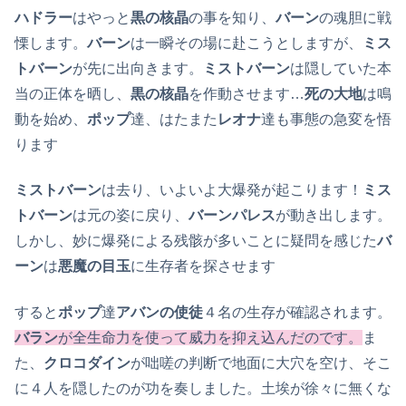
ハドラー
はやっと
黒の核晶
の事を知り、
バーン
の魂胆に戦
慄します。
バーン
は一瞬その場に赴こうとしますが、
ミス
トバーン
が先に出向きます。
ミストバーン
は隠していた本
当の正体を晒し、
黒の核晶
を作動させます…
死の大地
は鳴
動を始め、
ポップ
達、はたまた
レオナ
達も事態の急変を悟
ります
ミストバーン
は去り、いよいよ大爆発が起こります！
ミス
トバーン
は元の姿に戻り、
バーンパレス
が動き出します。
しかし、妙に爆発による残骸が多いことに疑問を感じた
バ
ーン
は
悪魔の目玉
に生存者を探させます
すると
ポップ
達
アバンの使徒
４名の生存が確認されます。
バラン
が全生命力を使って威力を抑え込んだのです。
ま
た、
クロコダイン
が咄嗟の判断で地面に大穴を空け、そこ
に４人を隠したのが功を奏しました。土埃が徐々に無くな