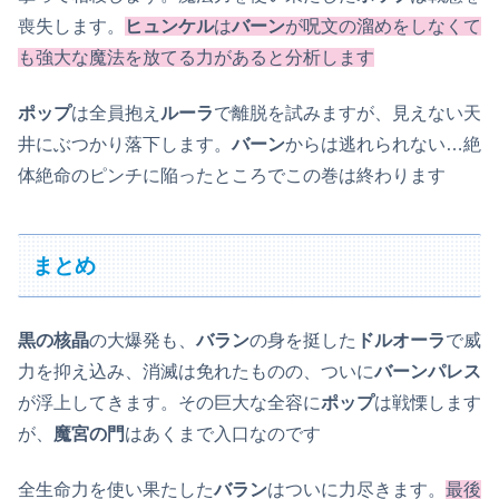
喪失します。
ヒュンケル
は
バーン
が呪文の溜めをしなくて
も強大な魔法を放てる力があると分析します
ポップ
は全員抱え
ルーラ
で離脱を試みますが、見えない天
井にぶつかり落下します。
バーン
からは逃れられない…絶
体絶命のピンチに陥ったところでこの巻は終わります
まとめ
黒の核晶
の大爆発も、
バラン
の身を挺した
ドルオーラ
で威
力を抑え込み、消滅は免れたものの、ついに
バーンパレス
が浮上してきます。その巨大な全容に
ポップ
は戦慄します
が、
魔宮の門
はあくまで入口なのです
全生命力を使い果たした
バラン
はついに力尽きます。
最後