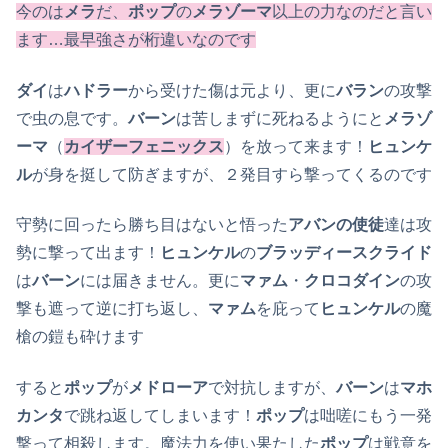
今のは
メラ
だ、
ポップ
の
メラゾーマ
以上の力なのだと言い
ます…最早強さが桁違いなのです
ダイ
は
ハドラー
から受けた傷は元より、更に
バラン
の攻撃
で虫の息です。
バーン
は苦しまずに死ねるようにと
メラゾ
ーマ
（
カイザーフェニックス
）を放って来ます！
ヒュンケ
ル
が身を挺して防ぎますが、２発目すら撃ってくるのです
守勢に回ったら勝ち目はないと悟った
アバンの使徒
達は攻
勢に撃って出ます！
ヒュンケル
の
ブラッディースクライド
は
バーン
には届きません。更に
マァム
・
クロコダイン
の攻
撃も遮って逆に打ち返し、
マァム
を庇って
ヒュンケル
の魔
槍の鎧も砕けます
すると
ポップ
が
メドローア
で対抗しますが、
バーン
は
マホ
カンタ
で跳ね返してしまいます！
ポップ
は咄嗟にもう一発
撃って相殺します。魔法力を使い果たした
ポップ
は戦意を