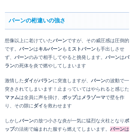
バーンの桁違いの強さ
想像以上に老けていた
バーン
ですが、その威圧感は圧倒的
です。
バーン
は
キルバーン
も
ミストバーン
も手出しさせ
ず、
バーン
のみで相手してやると挑発します。
バーン
は
バ
ラン
の死体を炎で燃やしてしまいます
激情した
ダイ
が
バラン
に突進しますが、
バーン
の波動で一
突きされてしまいます！止まっていてはやられると感じた
マァム
は全員に声を掛け、
ポップ
は
メラゾーマ
で壁を作
り、その隙に
ダイ
を救わせます
しかし
バーン
の放つ小さな炎が一気に猛烈な火柱となり
ポ
ップ
の法術で編まれた服すら燃えてしまいます。
バーン
は