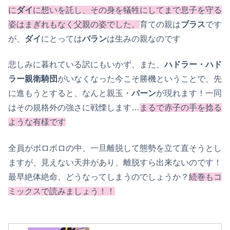
に
ダイ
に想いを託し、その身を犠牲にしてまで息子を守る
姿はまぎれもなく父親の姿でした。
育ての親は
ブラス
です
が、
ダイ
にとっては
バラン
は生みの親なのです
悲しみに暮れている訳にもいかず、また、
ハドラー・ハド
ラー親衛騎団
がいなくなった今こそ勝機ということで、先
に進もうとすると、なんと親玉・
バーン
が現れます！一同
はその規格外の強さに戦慄します…
まるで赤子の手を捻る
ような有様です
全員がボロボロの中、一旦離脱して態勢を立て直そうとし
ますが、見えない天井があり、離脱すら出来ないのです！
最早絶体絶命、どうなってしまうのでしょうか？
続巻もコ
ミックスで読みましょう！！