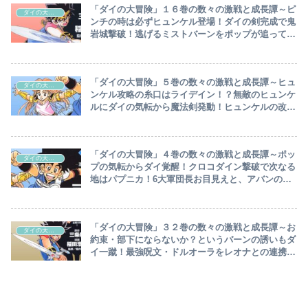
「ダイの大冒険」１６巻の数々の激戦と成長譚～ピ
ダイの大冒険
ンチの時は必ずヒュンケル登場！ダイの剣完成で鬼
岩城撃破！逃げるミストバーンをポップが追ってし
まい…～
「ダイの大冒険」５巻の数々の激戦と成長譚～ヒュ
ダイの大冒険
ンケル攻略の糸口はライデイン！？無敵のヒュンケ
ルにダイの気転から魔法剣発動！ヒュンケルの改心
と、新たな敵フレイザード～
「ダイの大冒険」４巻の数々の激戦と成長譚～ポッ
ダイの大冒険
プの気転からダイ覚醒！クロコダイン撃破で次なる
地はパプニカ！6大軍団長お目見えと、アバンの使
徒・不死騎団長ヒュンケル登場！！～
「ダイの大冒険」３２巻の数々の激戦と成長譚～お
ダイの大冒険
約束・部下にならないか？というバーンの誘いもダ
イ一蹴！最強呪文・ドルオーラをレオナとの連携で
連発、バーンごと消し去るが…～