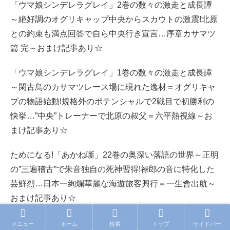
「ウマ娘シンデレラグレイ」2巻の数々の激走と成長譚
～絶好調のオグリキャップ中央からスカウトの激震!北原
との約束も満点回答で自ら中央行き宣言…序章カサマツ
篇 完～おまけ記事あり☆
「ウマ娘シンデレラグレイ」1巻の数々の激走と成長譚
～閑古鳥のカサマツレース場に現れた逸材＝オグリキャ
プの物語始動!規格外のポテンシャルで2戦目で初勝利の
快挙…”中央”トレーナーで北原の叔父＝六平熱視線～お
まけ記事あり☆
ためになる!「あかね噺」22巻の奥深い落語の世界～正明
の”三遍稽古”で朱音独自の死神習得!禄郎の音に特化した
芸鮮烈…日本一絢爛華麗な海遊旅客興行＝一生會出航～
おまけ記事あり☆
「ちびまる子ちゃん」18巻のまる子とさくら家のハート
メニュー
ホーム
検索
トップ
サイドバー