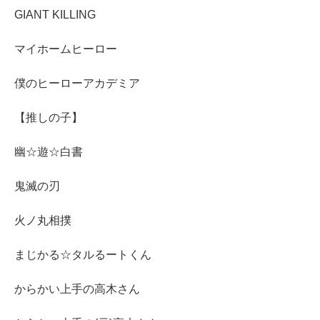
GIANT KILLING
マイホームヒーロー
僕のヒーローアカデミア
【推しの子】
幽☆遊☆白書
鬼滅の刃
火ノ丸相撲
まじかる☆タルるートくん
からかい上手の高木さん