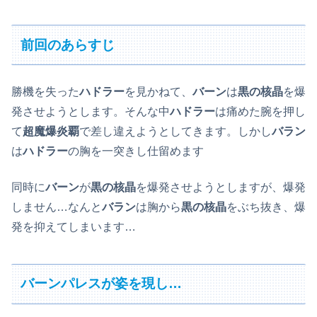
前回のあらすじ
勝機を失った
ハドラー
を見かねて、
バーン
は
黒の核晶
を爆
発させようとします。そんな中
ハドラー
は痛めた腕を押し
て
超魔爆炎覇
で差し違えようとしてきます。しかし
バラン
は
ハドラー
の胸を一突きし仕留めます
同時に
バーン
が
黒の核晶
を爆発させようとしますが、爆発
しません…なんと
バラン
は胸から
黒の核晶
をぶち抜き、爆
発を抑えてしまいます…
バーンパレスが姿を現し…