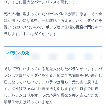
り、そこに巨大な
バーンパレス
が現れます
死の大地
に埋まっていた
バーンパレス
が宙に浮き、その全
貌が明らかになる中、一旦離脱も考えましたが、
ダイ
達を
置いてはいけないので、
ポップ
達は先端の
魔宮の門
に
ルー
ラ
します。中には
ダイ
がいます
バランの死
そして宙に止まっている竜魔人化した
バラン
がいます。
バ
ラン
は大爆発から
ダイ
を守るために全竜闘気を使い果たし
盾になっていたのです。
バラン
は落ち、元の姿に戻りま
す。
ダイ
は
マァム
に回復魔法を促しますが、時すでに遅
し、
バラン
は
ドルオーラ
の応用で爆発を抑え込んだため、
最早生命力は残っていません