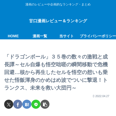
漫画のレビューや企画的なランキング・まとめ
甘口漫画レビュー＆ランキング
HOME
漫画一覧
当サイト
プライバシーポリシ
「ドラゴンボール」３５巻の数々の激戦と成
長譚～セル自爆も悟空咄嗟の瞬間移動で危機
回避…核から再生したセルを悟空の想いも乗
せた悟飯渾身のかめはめ波でついに撃退！ト
ランクス、未来を救い大団円～
2022.04.27