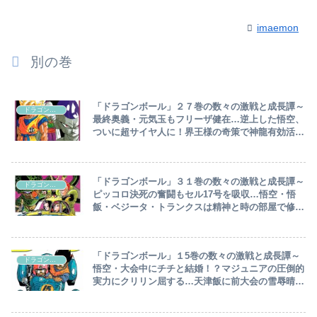
imaemon
別の巻
「ドラゴンボール」２７巻の数々の激戦と成長譚～
ドラゴンボール
最終奥義・元気玉もフリーザ健在…逆上した悟空、
ついに超サイヤ人に！界王様の奇策で神龍有効活
用！？ナメック星に残された二人の死闘の果ては～
「ドラゴンボール」３１巻の数々の激戦と成長譚～
ドラゴンボール
ピッコロ決死の奮闘もセル17号を吸収…悟空・悟
飯・ベジータ・トランクスは精神と時の部屋で修行
へ～
「ドラゴンボール」１5巻の数々の激戦と成長譚～
ドラゴンボール
悟空・大会中にチチと結婚！？マジュニアの圧倒的
実力にクリリン屈する…天津飯に前大会の雪辱晴ら
す悟空、別次元の強さへ～