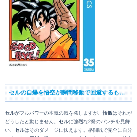
セルの自爆を悟空が瞬間移動で回避するも…
セル
がフルパワーの本気の気を発しますが、
悟飯
はそれが
どうしたと動じません。
セル
に強烈な2発のパンチを見舞
い、
セル
はそのダメージに怯えます。格闘戦で完全に自分