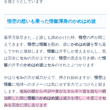
を放とうとしています
悟空の想いも乗った
悟
飯
渾身のかめはめ波
最早万策尽きた…と誰しも諦めかけた時、
悟空
の声が聞こ
えてきます。
悟空
は
悟飯
を慰め、逆に
かめはめ波
を撃ち返
してやれと激励します。
悟飯
は片手しか使えませんし、気
は完全に
セル
の方が上ですが、
悟空
の意志を引き継いだ
悟
飯
の片手の
かめはめ波
は
セル
のそれとぶつかります
やはり
セル
の方が威力が上で、押され始めますが、
悟空
は
悟飯
に地球へのダメージは気にせず全力でぶつけろと励ま
します。
セル
の横から
ベジータ
がエネルギー波を放ち一瞬
油断した隙に
悟飯
の
かめはめ波
は威力を増し、今度こそ
セ
ル
を完全に消し去ります