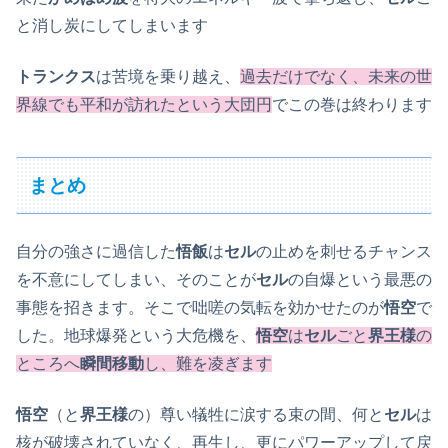
と消し炭にしてしまいます
トランクス
は苦境を乗り越え、
過去だけでなく、未来の世
界線でも平和が訪れたという大団円
でこの巻は終わります
まとめ
自分の強さに過信した
悟飯
は
セル
の止めを刺せるチャンス
を不意にしてしまい、そのことが
セル
の自爆という最悪の
事態を招きます。そこで咄嗟の気転を効かせたのが
悟空
で
した。地球爆発という大危機を、
悟空
は
セル
ごと
界王様
の
ところへ
瞬間移動
し、難を凌ぎます
悟空
（と
界王様
の）尊い犠牲に涙する束の間、何と
セル
は
核が破壊されていなく、再生し、更にパワーアップして戻