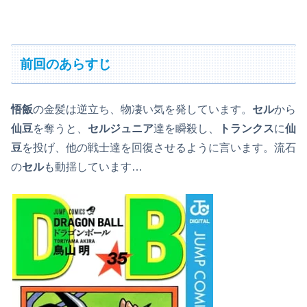
前回のあらすじ
悟飯
の金髪は逆立ち、物凄い気を発しています。
セル
から
仙豆
を奪うと、
セルジュニア
達を瞬殺し、
トランクス
に
仙
豆
を投げ、他の戦士達を回復させるように言います。流石
の
セル
も動揺しています…