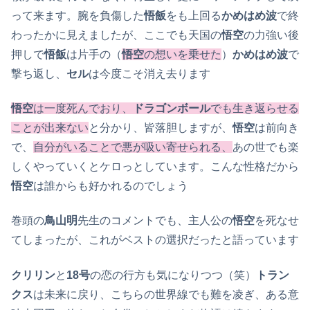
って来ます。腕を負傷した
悟飯
をも上回る
かめはめ波
で終
わったかに見えましたが、ここでも天国の
悟空
の力強い後
押しで
悟飯
は片手の（
悟空
の想いを乗せた
）
かめはめ波
で
撃ち返し、
セル
は今度こそ消え去ります
悟空
は一度死んでおり、
ドラゴンボール
でも生き返らせる
ことが出来ない
と分かり、皆落胆しますが、
悟空
は前向き
で、
自分がいることで悪が吸い寄せられる、
あの世でも楽
しくやっていくとケロっとしています。こんな性格だから
悟空
は誰からも好かれるのでしょう
巻頭の
鳥山明
先生のコメントでも、主人公の
悟空
を死なせ
てしまったが、これがベストの選択だったと語っています
クリリン
と
18号
の恋の行方も気になりつつ（笑）
トラン
クス
は未来に戻り、こちらの世界線でも難を凌ぎ、ある意