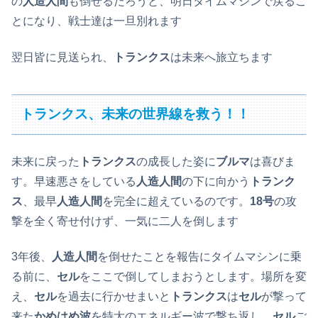
の
人造人間
も倒せるだろうと、明日タイムマシンで戻るこ
とになり、戦士達は一旦別れます
翌日皆に見送られ、
トランクス
は未来へ旅立ちます
トランクス、未来の世界線を救う！！
未来に戻った
トランクス
の成長した姿に
ブルマ
は喜びま
す。早速悪さをしている
人造人間
の下に向かう
トランク
ス
、最早
人造人間
を完全に超えているのです。
18号
の攻
撃を全く寄せ付けず、一気に二人を倒します
3年後、
人造人間
を倒せたことを報告にタイムマシンに乗
る前に、
セル
をここで倒してしまおうとします。場所を変
え、
セル
を過去に行かせまいと
トランクス
は
セル
が撃って
来た
かめはめ波
を特大のエネルギー波で撃ち返し、
セル
ご