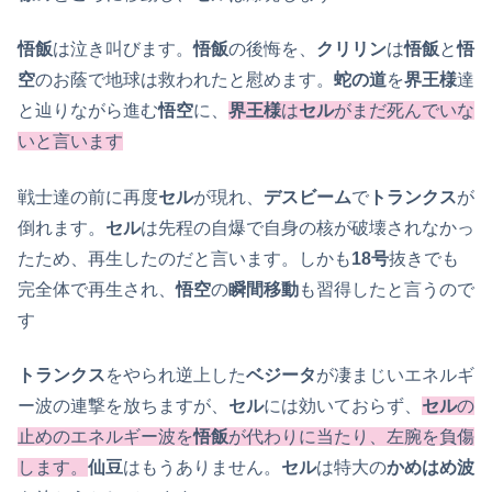
悟飯
は泣き叫びます。
悟飯
の後悔を、
クリリン
は
悟飯
と
悟
空
のお蔭で地球は救われたと慰めます。
蛇の道
を
界王様
達
と辿りながら進む
悟空
に、
界王様
は
セル
がまだ死んでいな
いと言います
戦士達の前に再度
セル
が現れ、
デスビーム
で
トランクス
が
倒れます。
セル
は先程の自爆で自身の核が破壊されなかっ
たため、再生したのだと言います。しかも
18号
抜きでも
完全体で再生され、
悟空
の
瞬間移動
も習得したと言うので
す
トランクス
をやられ逆上した
ベジータ
が凄まじいエネルギ
ー波の連撃を放ちますが、
セル
には効いておらず、
セル
の
止めのエネルギー波を
悟飯
が代わりに当たり、左腕を負傷
します。
仙豆
はもうありません。
セル
は特大の
かめはめ波