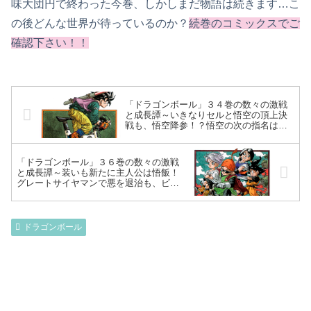
味大団円で終わった今巻、しかしまだ物語は続きます…こ
の後どんな世界が待っているのか？
続巻のコミックスでご
確認下さい！！
「ドラゴンボール」３４巻の数々の激戦
と成長譚～いきなりセルと悟空の頂上決
戦も、悟空降参！？悟空の次の指名はな
んと悟飯！完全にキレた悟飯はセルジュ
ニアを瞬殺し…～
「ドラゴンボール」３６巻の数々の激戦
と成長譚～装いも新たに主人公は悟飯！
グレートサイヤマンで悪を退治も、ビー
デルの誘いから戦士達・天下一武道会に
集結～
ドラゴンボール