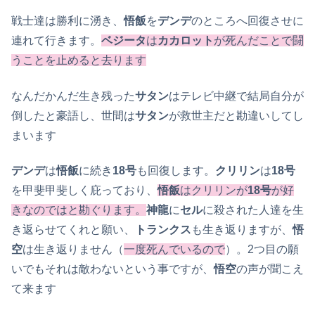
戦士達は勝利に湧き、
悟飯
を
デンデ
のところへ回復させに
連れて行きます。
ベジータ
は
カカロット
が死んだことで闘
うことを止めると去ります
なんだかんだ生き残った
サタン
はテレビ中継で結局自分が
倒したと豪語し、世間は
サタン
が救世主だと勘違いしてし
まいます
デンデ
は
悟飯
に続き
18号
も回復します。
クリリン
は
18号
を甲斐甲斐しく庇っており、
悟飯
はクリリンが
18号
が好
きなのではと勘ぐります。
神龍
に
セル
に殺された人達を生
き返らせてくれと願い、
トランクス
も生き返りますが、
悟
空
は生き返りません（
一度死んでいるので
）。2つ目の願
いでもそれは敵わないという事ですが、
悟空
の声が聞こえ
て来ます