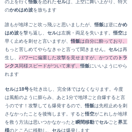
の上を行く
悟飯
を恐れた
セル
は、上空に舞い上がり、特大
の
かめはめ波
を放ちます
誰もが地球ごと吹っ飛ぶと思いましたが、
悟飯
は逆に
かめ
はめ波
を撃ち返し、
セル
は左腕・両足を失います。
悟空
は
早く止めを刺せと言いますが、
悟飯
は自分に酔っており、
もっと苦しめてやらなきゃと言って聞きません。
セル
は再
生し、
パワーに偏重した攻撃を見せますが、かつての
トラ
ンクス
同様スピードがついて来ず、
悟飯
にいいようにやら
れます
セル
は
18号
を吐き出し、完全体ではなくなります。今度
は風船のように膨らみ、あと1分で地球ごと自爆すると言
うのです！攻撃しても爆発するので、
悟飯
は先程止めを刺
さなかったことを後悔します。すると
悟空
がこれしか地球
を救う方法は思いつかなかったと
瞬間移動
で
セル
ごと
界王
様
のところに移動し、
セル
は爆発します