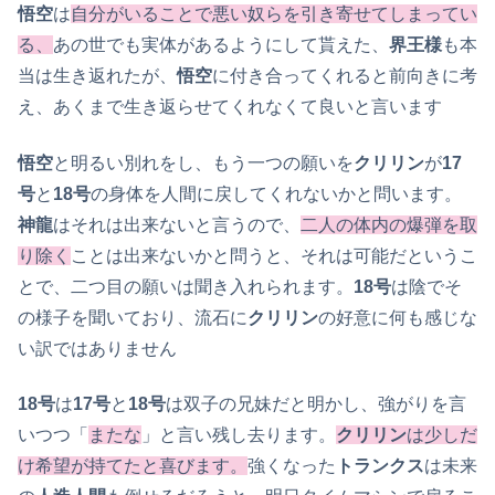
悟空
は
自分がいることで悪い奴らを引き寄せてしまってい
る、
あの世でも実体があるようにして貰えた、
界王様
も本
当は生き返れたが、
悟空
に付き合ってくれると前向きに考
え、あくまで生き返らせてくれなくて良いと言います
悟空
と明るい別れをし、もう一つの願いを
クリリン
が
17
号
と
18号
の身体を人間に戻してくれないかと問います。
神龍
はそれは出来ないと言うので、
二人の体内の爆弾を取
り除く
ことは出来ないかと問うと、それは可能だというこ
とで、二つ目の願いは聞き入れられます。
18号
は陰でそ
の様子を聞いており、流石に
クリリン
の好意に何も感じな
い訳ではありません
18号
は
17号
と
18号
は双子の兄妹だと明かし、強がりを言
いつつ「
またな
」と言い残し去ります。
クリリン
は少しだ
け希望が持てたと喜びます。
強くなった
トランクス
は未来