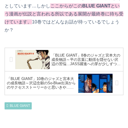
としています…しかし
ここからがこの
BLUE GIANT
とい
う漫画が伝説と言われる所以である展開が最終巻に待ち受
けています。
10巻ではどんなお話が待っているでしょう
か？
「BLUE GIANT」8巻のジャズと宮本大の
成長物語～平の言葉に動揺を隠せない沢
辺の苦悩…JASS躍進への芽が少しずつ開
花！カツシカジャズフェス出演へ～
「BLUE GIANT」10巻のジャズと宮本大
の成長物語～沢辺念願のSo-Blue出演から
のサクセスストーリーかと思いきや…急
転直下の衝撃展開と、大の決意とは！？
怒涛の新シリーズへ…～
BLUE GIANT