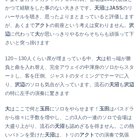
かつて経験をした事のない大きさです。
天沼
は
JASS
のリ
ハーサルを聴き、思ったよりまとまっていると評価します
が、あくまで
アクト
の前座という考えは変わりません。
沢
辺
に代わって
大
が思いっきりやるからそちらも頑張って下
さいと突っ掛けます
120～130人くらい席が埋まっている中、
大
は初っ端が勝
負と曲を入れ替え、完全アウェイの中渾身のソロからスタ
ートし、客を圧倒、ジャストのタイミングでテーマに入
り、
沢辺
のソロも気合が入っています。流石の
天沼
も
沢辺
の特に左手の演奏に驚きます
大
はここで何と
玉田
にソロをやらせます！
玉田
はバスドラ
から徐々に手数を増やし、この3人の一連のソロで会場は
大盛り上がり、流石の
天沼
も認めざるを得ません。この熱
いバトンを受けた
天沼
は、トリの
アクト
での演奏で気張