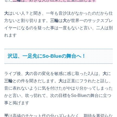
大
はいい人？と聞き、一年も音沙汰がなかったのだから仕
方ないと割り切ります。
三輪
は
大
が世界一のサックスプレ
イヤーになるのを疑った事は一度もないと言い、二人は別
れます
沢辺、一足先にSo-Blueの舞台へ！
ライブ後、
大
の音の変化を敏感に感じ取った2人は、
大
に
三輪
との件を聞きだします。
大
は正直にフラれたと話し、
音に表れないように気を付けたがやはり分かってしまった
かと言い、吹っ切れて、次の目標をSo-Blueの舞台に立つ
事と掲げます
平
は高値のチケット代の分ハズレもなく、期待を裏切らな