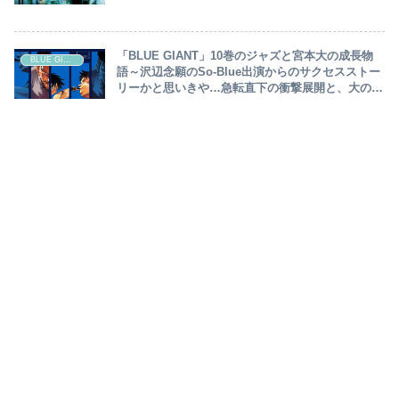
された川喜多、飛び入り志願～
「BLUE GIANT」10巻のジャズと宮本大の成長物
BLUE GIANT
語～沢辺念願のSo-Blue出演からのサクセスストー
リーかと思いきや…急転直下の衝撃展開と、大の決
意とは！？怒涛の新シリーズへ…～