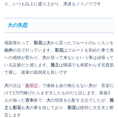
り、いつも以上に盛り上がり、
大
達もノリノリです
大の失恋
場面替わって、
彩花
は
大
から貰ったフルートのレッスンを
由井
の元で行っています。
彩花
はフルートを初めた事で
大
への感情が変わり、
大
が戻って来ないという事は頑張って
いる証拠だと感じます。
雅之
は職場でも相変わらず兄貴肌
で通し、後輩の面倒見も良いです
大
の父は「
あそこ
」で連絡も金の無心もない
大
が、音楽だ
けで1万円稼げたらまず大したものだと話します。家族3
人が揃った
宮本
家で、
大
の現状を心配する父でしたが、
雅
之
も
彩花
も
大
の事を信じており、
彩花
は絶対に大丈夫と断
言します