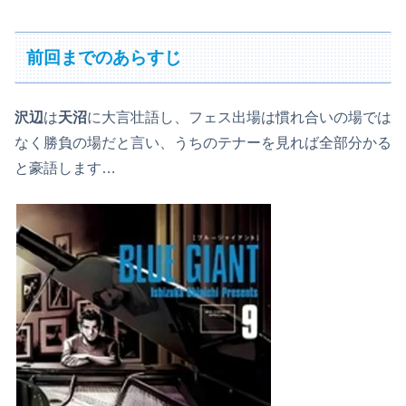
前回までのあらすじ
沢辺
は
天沼
に大言壮語し、フェス出場は慣れ合いの場では
なく勝負の場だと言い、うちのテナーを見れば全部分かる
と豪語します…