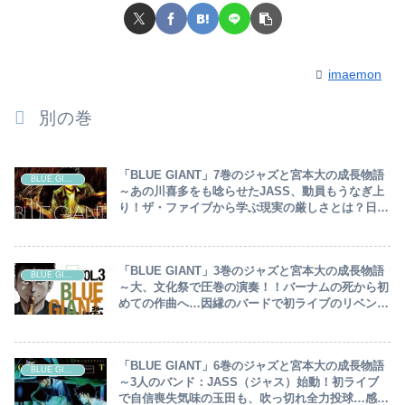
imaemon
別の巻
「BLUE GIANT」7巻のジャズと宮本大の成長物語
BLUE GIANT
～あの川喜多をも唸らせたJASS、動員もうなぎ上
り！ザ・ファイブから学ぶ現実の厳しさとは？日本
一のジャズクラブ・So-Blueの舞台に立つには…～
「BLUE GIANT」3巻のジャズと宮本大の成長物語
BLUE GIANT
～大、文化祭で圧巻の演奏！！バーナムの死から初
めての作曲へ…因縁のバードで初ライブのリベンジ
なるか！？～
「BLUE GIANT」6巻のジャズと宮本大の成長物語
BLUE GIANT
～3人のバンド：JASS（ジャス）始動！初ライブ
で自信喪失気味の玉田も、吹っ切れ全力投球…感化