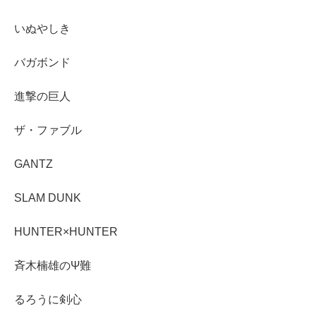
いぬやしき
バガボンド
進撃の巨人
ザ・ファブル
GANTZ
SLAM DUNK
HUNTER×HUNTER
斉木楠雄のΨ難
るろうに剣心