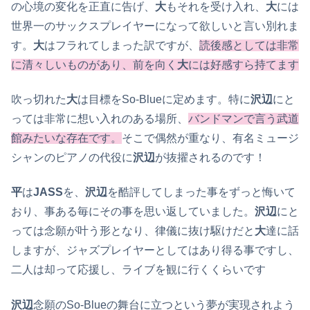
の心境の変化を正直に告げ、
大
もそれを受け入れ、
大
には
世界一のサックスプレイヤーになって欲しいと言い別れま
す。
大
はフラれてしまった訳ですが、
読後感としては非常
に清々しいものがあり、前を向く
大
には好感すら持てます
吹っ切れた
大
は目標をSo-Blueに定めます。特に
沢辺
にと
っては非常に想い入れのある場所、
バンドマンで言う武道
館みたいな存在です。
そこで偶然が重なり、有名ミュージ
シャンのピアノの代役に
沢辺
が抜擢されるのです！
平
は
JASS
を、
沢辺
を酷評してしまった事をずっと悔いて
おり、事ある毎にその事を思い返していました。
沢辺
にと
っては念願が叶う形となり、律儀に抜け駆けだと
大
達に話
しますが、ジャズプレイヤーとしてはあり得る事ですし、
二人は却って応援し、ライブを観に行くくらいです
沢辺
念願のSo-Blueの舞台に立つという夢が実現されよう