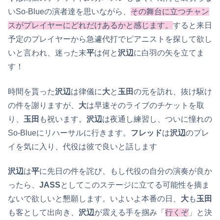
いSo-Blueの演者達を思いながら、
その舞台に立つチャン
スがプレイヤーにどれだけあるかと感じます。
すると来日
予定のプレイヤーから急遽代打でピアニストを探して欲し
いと言われ、迷った末
平
は何と
沢辺
に白羽の矢を立てま
す！
時間を貰った
沢辺
は律儀に
大
と
玉田
の元を訪れ、抜け駆け
の件を謝りますが、
大
は早速そのライブのチケットを取
り、
玉田
も祝います。
沢辺
は夜通し練習し、ついに憧れの
So-Blueにリハーサルに行きます。
フレッド
は
沢辺
のプレ
イを気に入り、代役は彼で良いと話します
沢辺
は
平
に先日の件を詫び、もし代役の自分の演奏が良か
ったら、
JASS
としてこのステージに立てる可能性を摘ま
ないで欲しいと懇願します。いよいよ本番の日、
大
も
玉田
も客として出向き、
沢辺
が震える手を掴み「
行くぞ
」と決