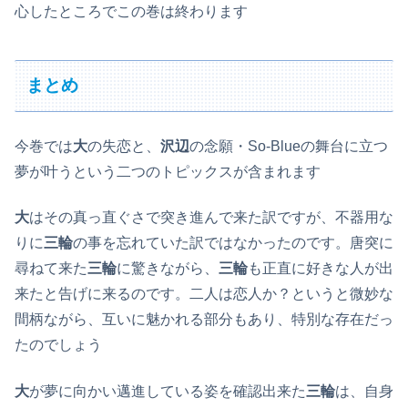
心したところでこの巻は終わります
まとめ
今巻では
大
の失恋と、
沢辺
の念願・So-Blueの舞台に立つ
夢が叶うという二つのトピックスが含まれます
大
はその真っ直ぐさで突き進んで来た訳ですが、不器用な
りに
三輪
の事を忘れていた訳ではなかったのです。唐突に
尋ねて来た
三輪
に驚きながら、
三輪
も正直に好きな人が出
来たと告げに来るのです。二人は恋人か？というと微妙な
間柄ながら、互いに魅かれる部分もあり、特別な存在だっ
たのでしょう
大
が夢に向かい邁進している姿を確認出来た
三輪
は、自身