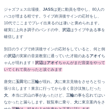
ジャズフェス出場後、
JASS
は更に動員を増やし、80人の
ハコが埋まる程です。ライブ終演後サインの応対をし、
10代でここまでプレイ出来るのは凄いと褒められます。
確実に上向き調子のバンドの中、
沢辺
はライブ中ある事を
確信します
別日のライブで終演後サインの応対をしていると、何と例
の
沢辺
の実家の音楽教室に通っていた才能のある
アオイ
ち
ゃんが現れます！
沢辺
は
アオイ
ちゃんがまだ音楽をやって
いてくれて良かったと涙ぐみます
唐突に
玉田
宅に
三輪
が現れ、
大
に東京見物をさせろと引っ
張り出します！東京に行ってから全く音沙汰無しだった
大
、本当に沢山の事があったけど、
三輪
の事を忘れてはい
なかったと漏らします。観覧車に乗り、
大
に東京案内をさ
せた
三輪
は、好きな人が出来たと正直に話します