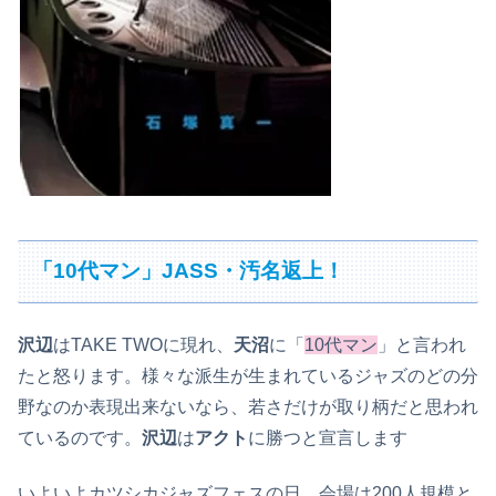
「10代マン」JASS・
汚名返上！
沢辺
はTAKE TWOに現れ、
天沼
に「
10代マン
」と言われ
たと怒ります。様々な派生が生まれているジャズのどの分
野なのか表現出来ないなら、若さだけが取り柄だと思われ
ているのです。
沢辺
は
アクト
に勝つと宣言します
いよいよカツシカジャズフェスの日、会場は200人規模と