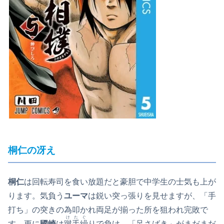
桐仁の冴え
桐仁
は回転寿司を食い放題だと豪胆で中学生の士気も上が
ります。気負う
ユーマ
は鋭い突っ張りを見せますが、「手
打ち」の突きの為叩かれ両足が揃った所を狙われ完敗で
けたぐ
す。更に
國崎
は
蹴手繰
りで負け、「足さばき」がまだまだ