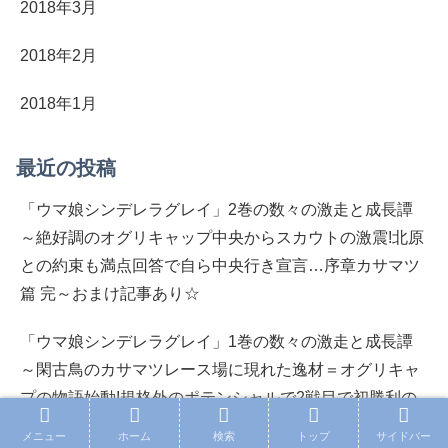
2018年3月
2018年2月
2018年1月
最近の投稿
「ウマ娘シンデレラグレイ」2巻の数々の激走と成長譚
～絶好調のオグリキャップ中央からスカウトの激震!北原
との約束も満点回答で自ら中央行き宣言…序章カサマツ
篇 完～おまけ記事あり☆
「ウマ娘シンデレラグレイ」1巻の数々の激走と成長譚
～閑古鳥のカサマツレース場に現れた逸材＝オグリキャ
プの物語始動!規格外のポテンシャルで2戦目で初勝利の
快挙…”中央”トレーナーで北原の叔父＝六平熱視線～お
メニュー
ホーム
検索
トップ
サイドバー