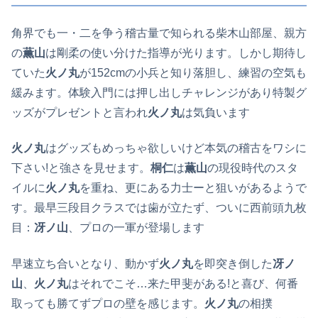
角界でも一・二を争う稽古量で知られる柴木山部屋、親方
の
薫山
は剛柔の使い分けた指導が光ります。しかし期待し
ていた
火ノ丸
が152cmの小兵と知り落胆し、練習の空気も
緩みます。体験入門には押し出しチャレンジがあり特製グ
ッズがプレゼントと言われ
火ノ丸
は気負います
火ノ丸
はグッズもめっちゃ欲しいけど本気の稽古をワシに
下さい!と強さを見せます。
桐仁
は
薫山
の現役時代のスタ
イルに
火ノ丸
を重ね、更にある力士ーと狙いがあるようで
す。最早三段目クラスでは歯が立たず、ついに西前頭九枚
目：
冴ノ山
、プロの一軍が登場します
早速立ち合いとなり、動かず
火ノ丸
を即突き倒した
冴ノ
山
、
火ノ丸
はそれでこそ…来た甲斐がある!と喜び、何番
取っても勝てずプロの壁を感じます。
火ノ丸
の相撲