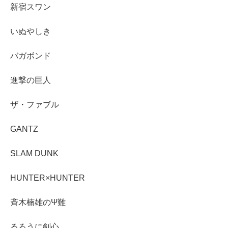
新宿スワン
いぬやしき
バガボンド
進撃の巨人
ザ・ファブル
GANTZ
SLAM DUNK
HUNTER×HUNTER
斉木楠雄のΨ難
るろうに剣心