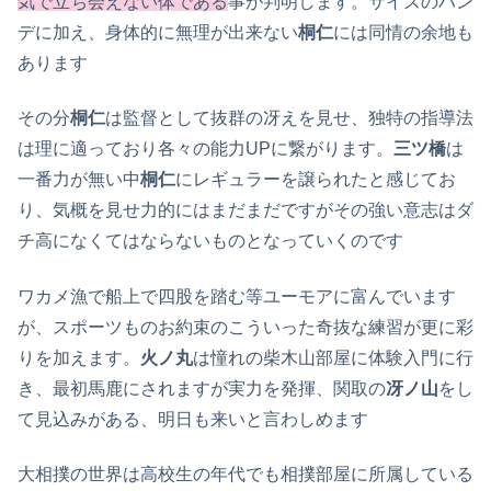
気で立ち会えない体である
事が判明します。サイズのハン
デに加え、身体的に無理が出来ない
桐仁
には同情の余地も
あります
その分
桐仁
は監督として抜群の冴えを見せ、独特の指導法
は理に適っており各々の能力UPに繋がります。
三ツ橋
は
一番力が無い中
桐仁
にレギュラーを譲られたと感じてお
り、気概を見せ力的にはまだまだですがその強い意志はダ
チ高になくてはならないものとなっていくのです
ワカメ漁で船上で四股を踏む等ユーモアに富んでいます
が、スポーツものお約束のこういった奇抜な練習が更に彩
りを加えます。
火ノ丸
は憧れの柴木山部屋に体験入門に行
き、最初馬鹿にされますが実力を発揮、関取の
冴ノ山
をし
て見込みがある、明日も来いと言わしめます
大相撲の世界は高校生の年代でも相撲部屋に所属している