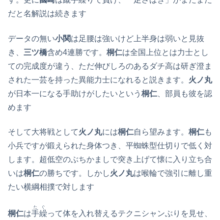
だと名解説は続きます
データの無い
小関
は足腰は強いけど上半身は弱いと見抜
き、
三ツ橋
含め4連勝です。
桐仁
は全国上位とは力士とし
ての完成度が違う、ただ伸びしろのあるダチ高は研ぎ澄ま
された一芸を持った異能力士になれると説きます。
火ノ丸
が日本一になる手助けがしたいという
桐仁
、部員も彼を認
めます
そして大将戦として
火ノ丸
には
桐仁
自ら望みます。
桐仁
も
小兵ですが鍛えられた身体つき、平蜘蛛型仕切りで低く対
します。超低空のぶちかましで突き上げて懐に入り立ち合
いは
桐仁
の勝ちです。しかし
火ノ丸
は喉輪で強引に離し重
たい横綱相撲で対します
たぐ
桐仁
は
手繰
って体を入れ替えるテクニシャンぶりを見せ、