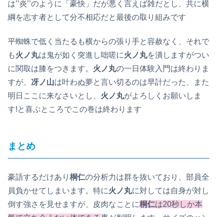
は’’炎’’のように「豪快」だが悪く言えば雑だとし、共に横
綱を志す者として分不相応だと最後の取り組みです
平蜘蛛で低く当たるも横からの張り手と容赦なく、それで
も
火ノ丸
は鬼が如く突進し咄嗟に
火ノ丸
を潰しますがつい
に関取は膝をつきます。
火ノ丸
の一日体験入門は終わりま
すが、
冴ノ山
は叶わぬ夢と言い切るのは早計だった、また
明日ここに来なさいとし、
火ノ丸
がよろしくお願いしま
す!と喜ぶところでこの巻は終わります
まとめ
豪語するだけあり
桐仁
の分析力は群を抜いており、部員全
員負かせてしまいます。特に
火ノ丸
に対しては自身が対し
倒す強さを見せますが、皮肉なことに
桐仁
は20秒しか本