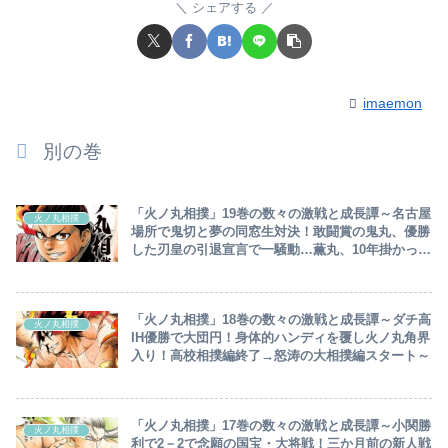
シェアする
imaemon
別の巻
「火ノ丸相撲」19巻の数々の激戦と成長譚～名古屋
火ノ丸相撲
場所で鬼切と夢の同窓生対決！敢闘賞の鬼丸、優勝
した刃皇の引退宣言で一騒動…薫丸、10年掛かって
十両入りの名誉～
「火ノ丸相撲」18巻の数々の激戦と成長譚～ダチ高
火ノ丸相撲
IH優勝で大団円！身体的ハンディを覆し火ノ丸角界
入り！高校相撲編終了→怒涛の大相撲編スタート～
「火ノ丸相撲」17巻の数々の激戦と成長譚～小関勝
火ノ丸相撲
利で2－2で念願の国宝・大将戦！三か月前の新人戦