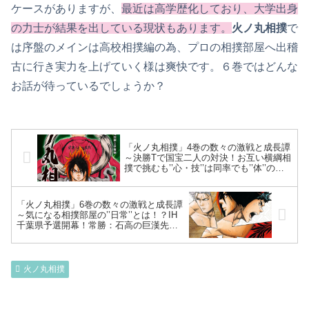
ケースがありますが、
最近は高学歴化しており、大学出身
の力士が結果を出している現状もあります。
火ノ丸相撲
で
は序盤のメインは高校相撲編の為、プロの相撲部屋へ出稽
古に行き実力を上げていく様は爽快です。６巻ではどんな
お話が待っているでしょうか？
「火ノ丸相撲」4巻の数々の激戦と成長譚
～決勝Tで国宝二人の対決！お互い横綱相
撲で挑むも’’心・技’’は同率でも’’体’’の差
は歴然…旧友：桐仁入部も彼の志望は部
の監督～
「火ノ丸相撲」6巻の数々の激戦と成長譚
～気になる相撲部屋の’’日常’’とは！？IH
千葉県予選開幕！常勝：石高の巨漢先
鋒：間宮に全敗＝三ツ橋が繰り出す奇策
～
火ノ丸相撲