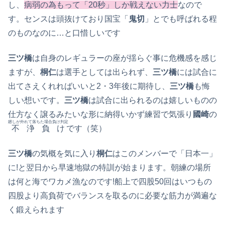
し、
病弱の為もって「20秒」しか戦えない力士
なので
す。センスは頭抜けており国宝「
鬼切
」とでも呼ばれる程
のものなのに…と口惜しいです
三ツ橋
は自身のレギュラーの座が揺らぐ事に危機感を感じ
ますが、
桐仁
は選手としては出られず、
三ツ橋
には試合に
出てさえくれればいいと2・3年後に期待し、
三ツ橋
も悔
しい想いです。
三ツ橋
は試合に出られるのは嬉しいものの
仕方なく譲るみたいな形に納得いかず練習で気張り
國崎
の
廻しが外れて落ちた場合負け判定
不浄負け
です（笑）
三ツ橋
の気概を気に入り
桐仁
はこのメンバーで「日本一」
に!と翌日から早速地獄の特訓が始まります。朝練の場所
は何と海でワカメ漁なのです!船上で四股50回はいつもの
四股より高負荷でバランスを取るのに必要な筋力が満遍な
く鍛えられます