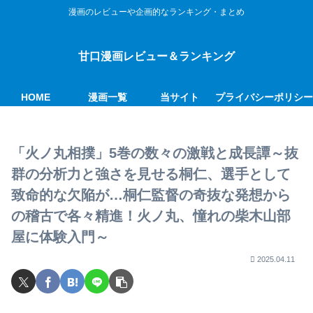
漫画のレビューや企画的なランキング・まとめ
甘口漫画レビュー＆ランキング
HOME
漫画一覧
当サイト
プライバシーポリシ
「火ノ丸相撲」5巻の数々の激戦と成長譚～抜
群の分析力と強さを見せる桐仁、選手として
致命的な欠陥が…桐仁監督の奇抜な発想から
の稽古で各々精進！火ノ丸、憧れの柴木山部
屋に体験入門～
2025.04.11