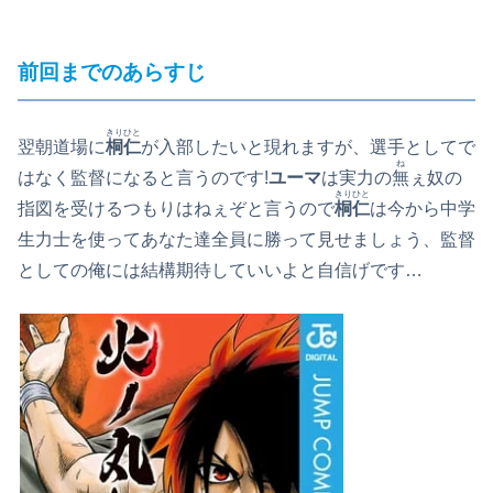
前回までのあらすじ
きりひと
翌朝道場に
桐仁
が入部したいと現れますが、選手としてで
ね
はなく監督になると言うのです!
ユーマ
は実力の
無
ぇ奴の
きりひと
指図を受けるつもりはねぇぞと言うので
桐仁
は今から中学
生力士を使ってあなた達全員に勝って見せましょう、監督
としての俺には結構期待していいよと自信げです…