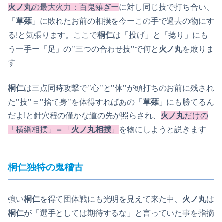
火ノ丸
の最大火力：百鬼薙ぎー
に対し同じ技で打ち合い、
「
草薙
」に敗れたお前の相撲を今ーこの手で過去の物にす
る!と気張ります。ここで
桐仁
は「投げ」と「捻り」にも
う一手ー「足」の’’三つの合わせ技’’で何と
火ノ丸
を敗りま
す
桐仁
は三点同時攻撃で’’心’’と’’体’’が頭打ちのお前に残され
た’’技’’＝’’捨て身’’を体得すればあの「
草薙
」にも勝てるん
だよ!と針穴程の僅かな道の先が照らされ、
火ノ丸
だけの
「横綱相撲」＝「
火ノ丸相撲
」
を物にしようと説きます
桐仁独特の鬼稽古
強い
桐仁
を得て団体戦にも光明を見えて来た中、
火ノ丸
は
桐仁
が「選手としては期待するな」と言っていた事を指摘