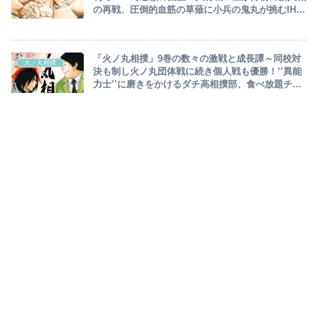
の再戦、圧倒的血筋の草薙に小兵の鬼丸が挑むIH最
終日：結びの一番～
「火ノ丸相撲」9巻の数々の激戦と成長譚～同校対
火ノ丸相撲
決も制し火ノ丸団体戦に続き個人戦も優勝！’’異能
力士’’に磨きをかけるダチ高相撲部、食べ放題チャ
レンジも収録！現役大関に釣られ名古屋遠征へ～