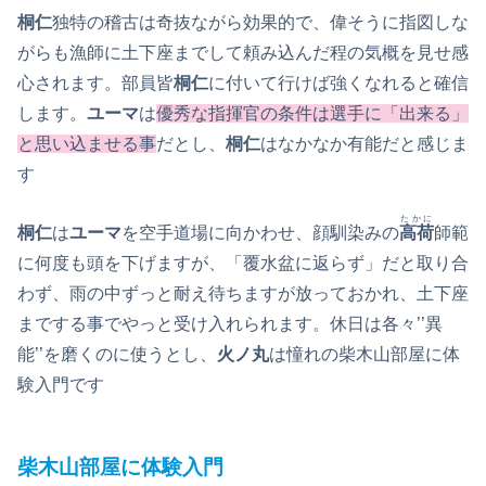
桐仁
独特の稽古は奇抜ながら効果的で、偉そうに指図しな
がらも漁師に土下座までして頼み込んだ程の気概を見せ感
心されます。部員皆
桐仁
に付いて行けば強くなれると確信
します。
ユーマ
は
優秀な指揮官の条件は選手に「出来る」
と思い込ませる事
だとし、
桐仁
はなかなか有能だと感じま
す
たかに
桐仁
は
ユーマ
を空手道場に向かわせ、顔馴染みの
高荷
師範
に何度も頭を下げますが、「覆水盆に返らず」だと取り合
わず、雨の中ずっと耐え待ちますが放っておかれ、土下座
までする事でやっと受け入れられます。休日は各々’’異
能’’を磨くのに使うとし、
火ノ丸
は憧れの柴木山部屋に体
験入門です
柴木山部屋に体験入門