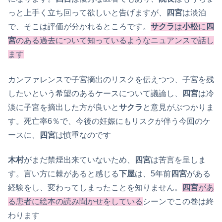
っと上手く立ち回って欲しいと告げますが、
四宮
は淡泊
で、そこは評価が分かれるところです。
サクラ
は
小松
に
四
宮
のある過去について知っているようなニュアンスで話し
ます
カンファレンスで子宮摘出のリスクを伝えつつ、子宮を残
したいという希望のあるケースについて議論し、
四宮
は冷
淡に子宮を摘出した方が良いと
サクラ
と意見がぶつかりま
す。死亡率6％で、今後の妊娠にもリスクが伴う今回のケ
ースに、
四宮
は慎重なのです
木村
がまだ禁煙出来ていないため、
四宮
は苦言を呈しま
す。言い方に棘があると感じる
下屋
は、5年前
四宮
がある
経験をし、変わってしまったことを知りません。
四宮
があ
る患者に絵本の読み聞かせをしている
シーンでこの巻は終
わります