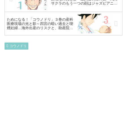
サクラのもう一つの顔はジャズピアニス
ト・ベイビー！切迫流産・帝王切開・淋
病etc…～
ためになる！「コウノドリ」３巻の産科
医療現場の光と影～四宮の暗い過去と喫
煙妊婦…海外出産のリスクと、助産院希
望の森への対応とは！？救急救命（前
編）あり～
コウノドリ