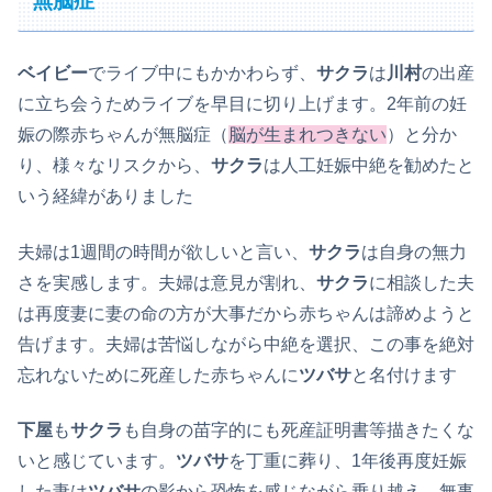
無脳症
ベイビー
でライブ中にもかかわらず、
サクラ
は
川村
の出産
に立ち会うためライブを早目に切り上げます。2年前の妊
娠の際赤ちゃんが無脳症（
脳が生まれつきない
）と分か
り、様々なリスクから、
サクラ
は人工妊娠中絶を勧めたと
いう経緯がありました
夫婦は1週間の時間が欲しいと言い、
サクラ
は自身の無力
さを実感します。夫婦は意見が割れ、
サクラ
に相談した夫
は再度妻に妻の命の方が大事だから赤ちゃんは諦めようと
告げます。夫婦は苦悩しながら中絶を選択、この事を絶対
忘れないために死産した赤ちゃんに
ツバサ
と名付けます
下屋
も
サクラ
も自身の苗字的にも死産証明書等描きたくな
いと感じています。
ツバサ
を丁重に葬り、1年後再度妊娠
した妻は
ツバサ
の影から恐怖を感じながら乗り越え、無事