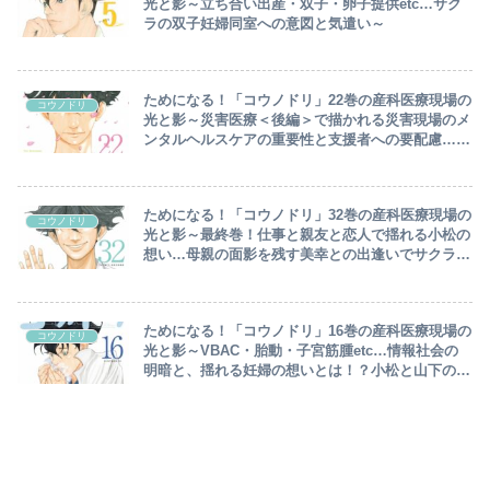
光と影～立ち合い出産・双子・卵子提供etc…サク
ラの双子妊婦同室への意図と気遣い～
ためになる！「コウノドリ」22巻の産科医療現場の
コウノドリ
光と影～災害医療＜後編＞で描かれる災害現場のメ
ンタルヘルスケアの重要性と支援者への要配慮…四
宮、父の病院へ戻る～
ためになる！「コウノドリ」32巻の産科医療現場の
コウノドリ
光と影～最終巻！仕事と親友と恋人で揺れる小松の
想い…母親の面影を残す美幸との出逢いでサクラが
感じる普遍的な考えとは！？～
ためになる！「コウノドリ」16巻の産科医療現場の
コウノドリ
光と影～VBAC・胎動・子宮筋腫etc…情報社会の
明暗と、揺れる妊婦の想いとは！？小松と山下の恋
に進展あり！～