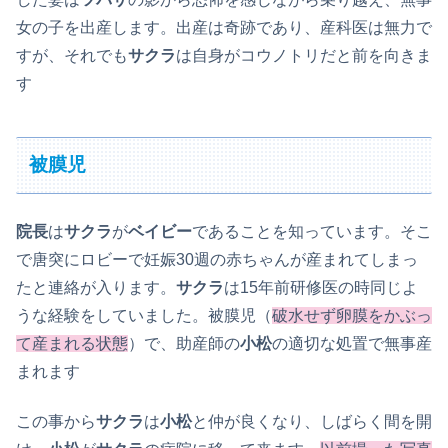
女の子を出産します。出産は奇跡であり、産科医は無力で
すが、それでも
サクラ
は自身がコウノトリだと前を向きま
す
被膜児
院長
は
サクラ
が
ベイビー
であることを知っています。そこ
で唐突にロビーで妊娠30週の赤ちゃんが産まれてしまっ
たと連絡が入ります。
サクラ
は15年前研修医の時同じよ
うな経験をしていました。被膜児（
破水せず卵膜をかぶっ
て産まれる状態
）で、助産師の
小松
の適切な処置で無事産
まれます
この事から
サクラ
は
小松
と仲が良くなり、しばらく間を開