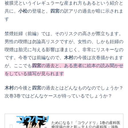
被膜児というイレギュラーな産まれ方もあるという紹介と
共に、
小松
の登場と、
四宮
の訳アリの過去が暗に示されま
す
禁煙妊婦（前編）では、そのリスクの高さが際立ちます。
男性の喫煙は勿論高リスクですが、女性の、しかも妊婦の
喫煙は胎児に与える影響は凄まじく、非常にリスキーなの
です。今巻では前編なので、
木村
の今後は次巻描かれます
が、ここでも
四宮
の過去と、ある患者に絵本の読み聞かせ
をしている描写が見られます
木村
の今後と
四宮
の過去とはどんなものなのでしょうか？
次巻3巻ではどんなケースが待っているでしょうか？
ためになる！「コウノドリ」1巻の産科医
療現場の光と影～主人公の産科医・鴻鳥