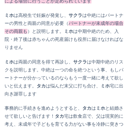
による場合に行うことが定められています
ミホ
は高校生で妊娠が発覚し、
サクラ
は中絶にはパートナ
ーの男性と両親の同意が必要（
パートナーが未成年の場合
その両親も
）と説明します。
ミホ
は中期中絶のため、入
院・終了後は赤ちゃんの死産届けも役所に届けなければな
りません
ミホ
は両親の同意を得て再診し、
サクラ
は中期中絶のリス
クを説明します。中絶は一つの命を絶つという事、もしパ
ートナーが分かっているのならもう一度一緒に考えて欲し
いと伝えます。
タカ
は悩んだ末父に打ち合け、
ミホ
宅に出
向き謝罪します
事務的に手続きを進めようとすると、
タカ
は
ミホ
と結婚さ
せて欲しいと告げます！
タカ
宅は飲食店で、父は現実的に
考え、未成年で子どもを育てる力がない事を冷静に突きつ