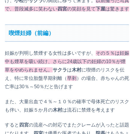
け、
小松
が
サクラ
の病院に移って来ます。
以前撮った写真
で、普段滅多に笑わない
四宮
の笑顔を見て
下屋
は驚きます
喫煙妊婦（前編）
妊娠が判明し禁煙する女性は多いですが、
その５％は妊娠
中も煙草を吸い続け、さらに24歳以下の妊婦の10％が煙
草をやめられません。
サクラ
は
木村
に喫煙のリスクを伝
え、特に常位胎盤早期剥離（
早剥
）の場合、赤ちゃんの死
亡率は30％～50％だと告げます
また、大量出血で４％～１０％の確率で母体死亡のリスク
も伴い、妊娠５か月の
木村
は流石に禁煙を考えます
すると
四宮
の流産への対応でまたクレームが入ったと話題
になります。
四宮
は優秀な医者でもあり、
院長
はもうちょ