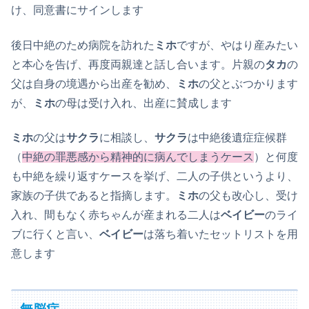
け、同意書にサインします
後日中絶のため病院を訪れた
ミホ
ですが、やはり産みたい
と本心を告げ、再度両親達と話し合います。片親の
タカ
の
父は自身の境遇から出産を勧め、
ミホ
の父とぶつかります
が、
ミホ
の母は受け入れ、出産に賛成します
ミホ
の父は
サクラ
に相談し、
サクラ
は中絶後遺症症候群
（
中絶の罪悪感から精神的に病んでしまうケース
）と何度
も中絶を繰り返すケースを挙げ、二人の子供というより、
家族の子供であると指摘します。
ミホ
の父も改心し、受け
入れ、間もなく赤ちゃんが産まれる二人は
ベイビー
のライ
ブに行くと言い、
ベイビー
は落ち着いたセットリストを用
意します