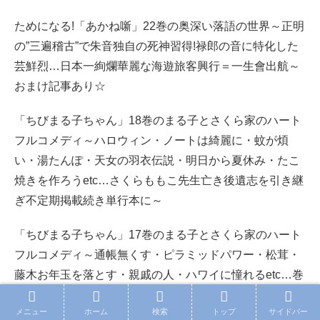
ためになる!「あかね噺」22巻の奥深い落語の世界～正明
の”三遍稽古”で朱音独自の死神習得!禄郎の音に特化した
芸鮮烈…日本一絢爛華麗な海遊旅客興行＝一生會出航～
おまけ記事あり☆
「ちびまる子ちゃん」18巻のまる子とさくら家のハート
フルコメディ～ハロウィン・ノートは綺麗に・蚊が煩
い・湯たんぽ・天女の羽衣伝説・明日から夏休み・たこ
焼きを作ろうetc…さくらももこ先生亡き後遺志を引き継
ぎ不定期掲載続き単行本に～
「ちびまる子ちゃん」17巻のまる子とさくら家のハート
フルコメディ～通帳無くす・ピラミッドパワー・松茸・
藤木お年玉を落とす・親戚の人・ハワイに憧れるetc…巻
末の作者プロフィールでその旺盛な活動が判明～
メニュー
ホーム
検索
トップ
サイドバー