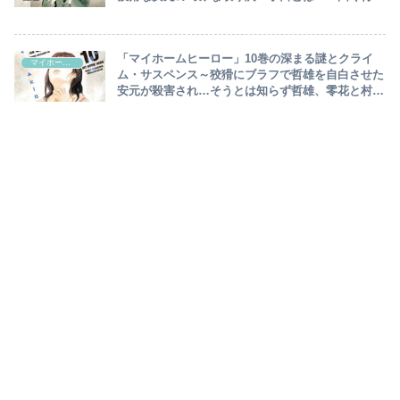
の「あの村」へ向かう哲雄～
「マイホームヒーロー」10巻の深まる謎とクライ
マイホームヒーロー
ム・サスペンス～狡猾にブラフで哲雄を自白させた
安元が殺害され…そうとは知らず哲雄、零花と村へ
向かい昔語り！哲雄と歌仙の馴れ初めとは！？～