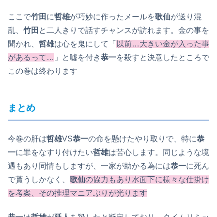
ここで
竹田
に
哲雄
が巧妙に作ったメールを
歌仙
が送り混
乱、
竹田
と二人きりで話すチャンスが訪れます。金の事を
聞かれ、
哲雄
は心を鬼にして「
以前…大きい金が入った事
があるって…
」と嘘を付き
恭一
を殺すと決意したところで
この巻は終わります
まとめ
今巻の肝は
哲雄
VS
恭一
の命を懸けたやり取りで、特に
恭
一
に罪をなすり付けたい
哲雄
は苦心します。同じような境
遇もあり同情もしますが、一家が助かる為には
恭一
に死ん
で貰うしかなく、
歌仙
の協力もあり水面下に様々な仕掛け
を考案、その推理マニアぶりが光ります