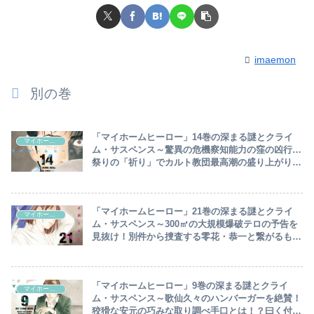
imaemon
別の巻
「マイホームヒーロー」14巻の深まる謎とクライ
マイホームヒーロー
ム・サスペンス～驚異の危機察知能力の窪の凶行…
祭りの「祈り」でカルト教団最高潮の盛り上がり！
郷一郎の子作りの儀を哲雄が怒りの阻止～
「マイホームヒーロー」21巻の深まる謎とクライ
マイホームヒーロー
ム・サスペンス～300㎥の大規模爆破テロの予告を
見抜け！別件から捜査する零花・恭一と繋がるも哲
雄動じず…夜タンカーから窪と志野登場～
「マイホームヒーロー」9巻の深まる謎とクライ
マイホームヒーロー
ム・サスペンス～歌仙久々のハンバーガーを絶賛！
狡猾な安元の巧みな取り調べ手口とは！？曰く付き