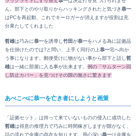
ラックライトにすり替え
恭一
は決定打を見つけられませ
ん。部下とのやり取りからハッキングされたと気づき
恭一
はPCを再起動、これでキーロガーが消えますが役割は充
分果たしてくれました
哲雄
は巧みに
恭一
を誘導し
竹田
が
恭一
をハメる為に証拠品
を仕掛けたのでは?と問い、上手く同行の上
恭一
宅へ向か
う事になります。郵便受けに物がない事から部下と話し
哲
雄
は一緒に部屋に入る事が出来ます。
例の「サムターン回
し防止カバー」を見つけその隙の無さに驚きます
あべこべに恭一を亡き者にしようと画策
「証拠セット」は持って来ていないものの侵入に成功した
哲雄
は得意の推理力で巧みに時間稼ぎしますが隙がなく、
話の流れで金庫の存在を知ります。用心深い
恭一
は金庫を