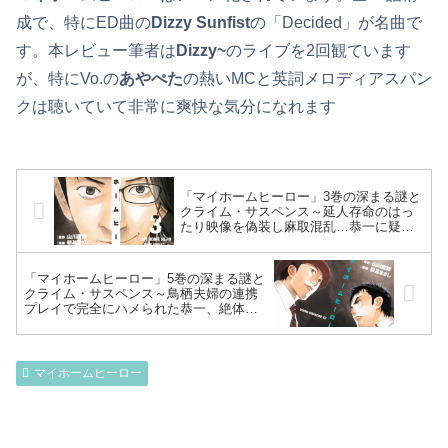
成で、特にED曲の
Dizzy Sunfist
の「Decided」が名曲で
す。本レビュー筆者は
Dizzy~
のライブを2回観ています
が、特にVo.の
あやぺた
の熱いMCと英詞メロディアスパン
クは聴いていて非常に爽快な気分になれます
「マイホームヒーロー」3巻の深まる謎と
クライム・サスペンス～延人存命のはっ
たり映像を偽装し麻取混乱…恭一に疑わ
れ自宅で植木鉢をぶちまけギリギリ死体
は分解済みでセーフ！’’女優’’歌仙の下剤
入りコーヒーで突破口～
「マイホームヒーロー」5巻の深まる謎と
クライム・サスペンス～鳥栖夫婦の連携
プレイで完全にハメられた恭一、絶体絶
命の中決死の脱出！真犯人＝哲雄と告げ
られ殺人現場に赴く麻取、哲雄と対峙～
マイホームヒーロー