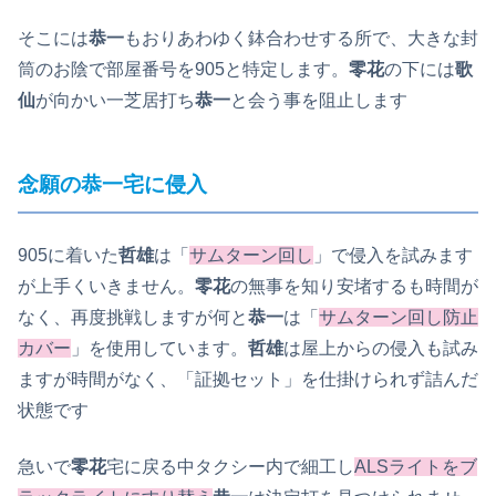
そこには
恭一
もおりあわゆく鉢合わせする所で、大きな封
筒のお陰で部屋番号を905と特定します。
零花
の下には
歌
仙
が向かい一芝居打ち
恭一
と会う事を阻止します
念願の恭一宅に侵入
905に着いた
哲雄
は「
サムターン回し
」で侵入を試みます
が上手くいきません。
零花
の無事を知り安堵するも時間が
なく、再度挑戦しますが何と
恭一
は「
サムターン回し防止
カバー
」を使用しています。
哲雄
は屋上からの侵入も試み
ますが時間がなく、「証拠セット」を仕掛けられず詰んだ
状態です
急いで
零花
宅に戻る中タクシー内で細工し
ALSライトをブ