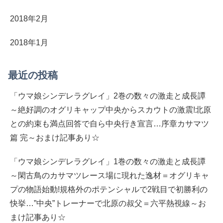
2018年2月
2018年1月
最近の投稿
「ウマ娘シンデレラグレイ」2巻の数々の激走と成長譚
～絶好調のオグリキャップ中央からスカウトの激震!北原
との約束も満点回答で自ら中央行き宣言…序章カサマツ
篇 完～おまけ記事あり☆
「ウマ娘シンデレラグレイ」1巻の数々の激走と成長譚
～閑古鳥のカサマツレース場に現れた逸材＝オグリキャ
プの物語始動!規格外のポテンシャルで2戦目で初勝利の
快挙…”中央”トレーナーで北原の叔父＝六平熱視線～お
まけ記事あり☆