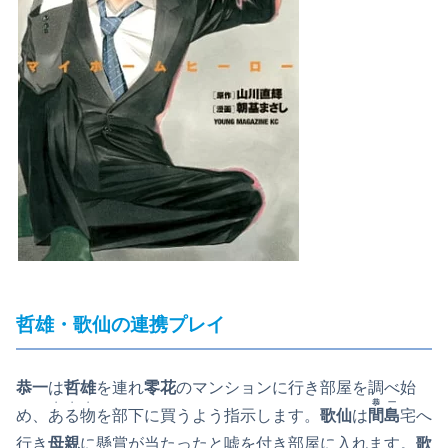
哲雄・歌仙の連携プレイ
恭一
は
哲雄
を連れ
零花
のマンションに行き部屋を調べ始
・・・
恭一
め、
ある物
を部下に買うよう指示します。
歌仙
は
間島
宅へ
行き
母親
に懸賞が当たったと嘘を付き部屋に入れます。
歌