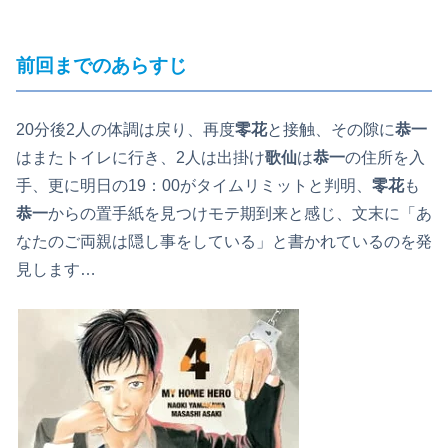
前回までのあらすじ
20分後2人の体調は戻り、再度
零花
と接触、その隙に
恭一
はまたトイレに行き、2人は出掛け
歌仙
は
恭一
の住所を入
手、更に明日の19：00がタイムリミットと判明、
零花
も
恭一
からの置手紙を見つけモテ期到来と感じ、文末に「あ
なたのご両親は隠し事をしている」と書かれているのを発
見します…