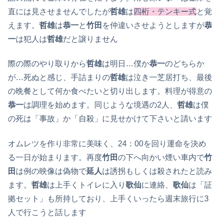
直には見させませんでしたが
哲雄
は
四桁・テンキー式
と覚
えます。
哲雄
は
恭一
と
竹田
を仲違いさせようとしますが
恭
一
は犯人は
哲雄
だと譲りません
際の際のやり取りから
哲雄
は明日…僕か
恭一
のどちらか
が…死ぬと感じ、手詰まりの
哲雄
は泣き一芝居打ち、最後
の晩餐として何か食べたいと切り出します。料理が得意の
恭一
は調理を始めます。同じような境遇の2人、
哲雄
は僕
の死は「事故」か「自殺」に見せかけて下さいと請います
オムレツを作り非常に美味く、24：00を回り運命を決め
る一日が始まります。再度
竹田
の下へ向かい煙い車内で
竹
田
は例の映像は偽物で
延人
は誘拐もしくは殺されたと読み
ます。
哲雄
は上手くトイレに入り
歌仙
に連絡、
歌仙
は「証
拠セット」も所持しており、上手くいったら週末旅行に3
人で行こうと話します