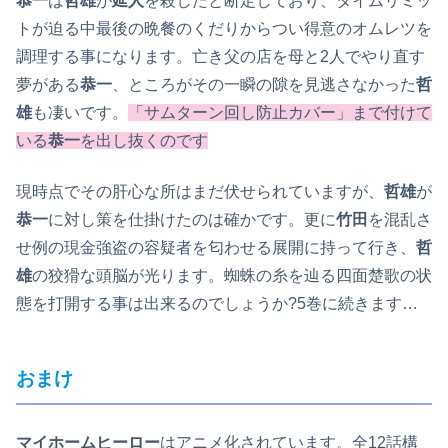
恭一
は
哲雄
が
延人
を殺したと断定しており、タイムリミッ
トが迫る中最後の晩餐のくだりからつい得意のオムレツを
調理する事になります。亡き父の店を母と2人でやり直す
夢がある
恭一
、ところがその一瞬の隙を見逃さなかった
哲
雄
も凄いです。
「サムターン回し防止カバー」まで付けて
いる
恭一
を出し抜くのです
現時点でその肝心な所はまだ伏せられていますが、
哲雄
が
恭一
に対し策を仕掛けたのは確かです。更に
竹田
を混乱さ
せ例の現金強盗の容疑者を匂わせる展開に持って行き、
哲
雄
の狡猾な頭脳が光ります。蜘蛛の糸を辿る四面楚歌の状
態を打開する事は出来るのでしょうか?5巻に続きます…
おまけ
マイホームヒーロー
はアニメ化されています。全12話構