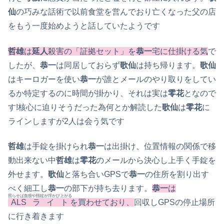
仙
の巧みな話術で以前食堂を営んでおり亡くなった父の店
をもう一度始めようと話していたようです
哲雄
は
延人
殺害の「証拠セット」を
恭一
宅に仕掛ける気
で
したが、
恭一
は同居しておらず
歌仙
は持ち帰ります。
歌仙
はキーロガーを使い
恭一
が誰とメールのやり取りをしてい
るか特定するのに時間が掛かり、それは実は
零花
となので
す!核心に迫りそうだった為何とか解読した
歌仙
は
零花
に
ライン
しますが2人は会う気です
哲雄
は手錠を掛けられ
恭一
は出掛け、位置情報の関係で移
動出来ない中
哲雄
は
零花
のメールから決心し上手く手錠を
外せます。
歌仙
と落ち合いGPSで
恭一
の住所を割り出す
べく細工し
恭一
の部下が持ち去ります。
恭一
は
照らせば血痕や指紋が浮かび上がる
ALSライト
を買わせており、
回収しGPSの停止場所
に行き着きます