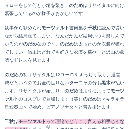
ォローをして何とか場を繋ぎ、
のだめ
はリサイタルに向け
緊張しているのか様子がおかしいです
執事から勧められ
モーツァルト
書簡集を
千秋
に読んで貰い
ながら結局寝てしまい、なんだかんだ結局いつも楽しんで
いるのが
のだめ
なのです。
のだめ
は太ったのか衣装が破れ
てしまい、当主はどれでも好きな衣装を選べ！と沢山の豪
勢なドレスを見せます
のだめ
の初リサイタルは12ユーロをきっちり取り、運営
費だというのでお金の足りない
ターニャ
の分も
黒木
が払い
ます。リサイタルが始まり、
のだめ
はよりによって
モーツ
ァルト
のコスプレで登場します（笑）
のだめ
は＜キラキラ
星変奏曲＞で始め、ピアノソナタへと畳み掛けます
千秋
は
モーツァルト
って理論でどうこう言える相手じゃな
まさ