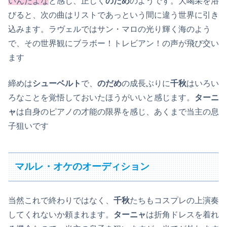
いんだよな
と感じ、
正
しく
のだめ
のようです。大喝采を浴
びると、次の曲はリストであっという間に違う世界に引き
込みます。ラヴェルではサン・マロの光り輝く海のよう
で、その世界観にブラボー！トレビアン！の声が飛び交い
ます
締めは
シューベルト
で、
のだめ
の成長ぶりに
千秋
はいろい
ろなことを覚悟しておいたほうがいいと感じます。
ターニ
ャ
は自身のピアノの才能の限界を感じ、あくまで当主の息
子狙いです
マルレ・オケのオーディション
当然これで終わりではなく、
千秋
たちもコスプレの上演奏
してくれないか頼まれます。
ターニャ
は折角ドレスを着れ