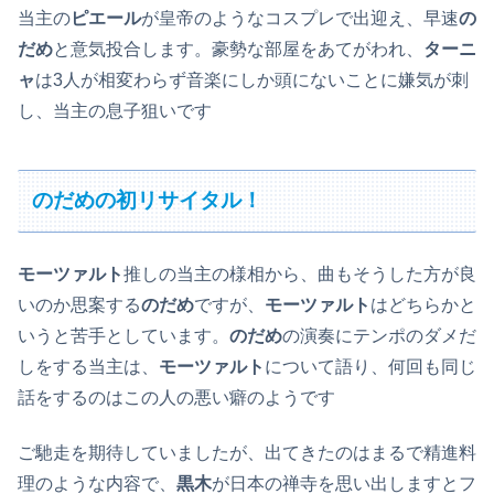
当主の
ピエール
が皇帝のようなコスプレで出迎え、早速
の
だめ
と意気投合します。豪勢な部屋をあてがわれ、
ターニ
ャ
は3人が相変わらず音楽にしか頭にないことに嫌気が刺
し、当主の息子狙いです
のだめの初リサイタル！
モーツァルト
推しの当主の様相から、曲もそうした方が良
いのか思案する
のだめ
ですが、
モーツァルト
はどちらかと
いうと苦手としています。
のだめ
の演奏にテンポのダメだ
しをする当主は、
モーツァルト
について語り、何回も同じ
話をするのはこの人の悪い癖のようです
ご馳走を期待していましたが、出てきたのはまるで精進料
理のような内容で、
黒木
が日本の禅寺を思い出しますとフ