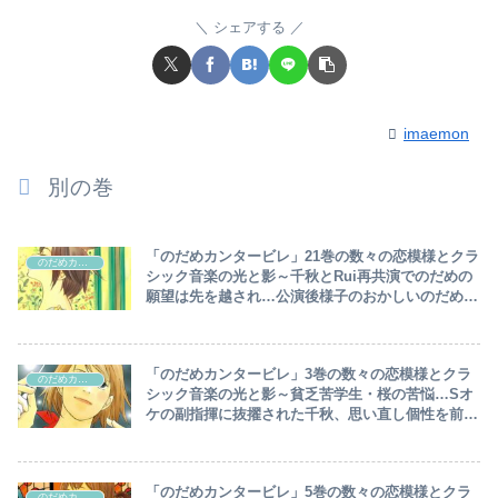
シェアする
imaemon
別の巻
「のだめカンタービレ」21巻の数々の恋模様とクラ
のだめカンタービレ
シック音楽の光と影～千秋とRui再共演でのだめの
願望は先を越され…公演後様子のおかしいのだめ、
千秋に逆プロポーズ！？ミルヒーに見い出されるの
だめ～
「のだめカンタービレ」3巻の数々の恋模様とクラ
のだめカンタービレ
シック音楽の光と影～貧乏苦学生・桜の苦悩…Sオ
ケの副指揮に抜擢された千秋、思い直し個性を前面
に押し出す方針転換で定期演奏大成功！！～
「のだめカンタービレ」5巻の数々の恋模様とクラ
のだめカンタービレ