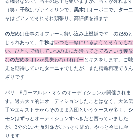
る機会なので、当主の息子を狙いますが、当てが外れます
（笑）
千秋
はヴァイオリンで、
黒木
はオーボエで、
ターニ
ャ
はピアノでそれぞれ頑張り、高評価を得ます
のだめ
は仕事のオファーも舞い込み上機嫌です。
のだめ
と
じゃれあって、
千秋
は
いつも一緒にいるようでそうでもな
い、ひとりで旅していつのまにか帰ってきてるという奔放
な
のだめ
をオレが見失わなければー
とキスをします。ご馳
走を期待していた
ターニャ
でしたが、また精進料理でうん
ざりです
パリ、8月ーマルレ・オケのオーディションが開催されま
す。過去大々的にオーディションしたことはなく、大体伝
手やエキストラからそのまま入団というケースが多く、
シ
モン
はずっとオーディションすべきだと言っていました
が、3分の1いた反対派がごっそり辞め、やっと今日に至
ります