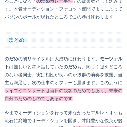
ることになる「
のだめ
カレー事件
」の被害者として沈みま
す。木管オーディション・ファゴット部門でよりによって
パソンの
ポール
が現れたところでこの巻は終わります
まとめ
のだめ
の初リサイタルは大成功に終わります。
モーツァル
ト
は難しいと常々話していた
のだめ
も、同じく捉えどころ
のない者同士、実は相性が良いのか抜群の演奏を披露、当
主も満足し、次の仕事のオファーも届きます。このように
ライブやコンサートは当日の観客のためでもあり、未来の
自分のためのものでもあるのです
今までオーディションを行って来なかったマルレ・オケも
流石に窮地でオーディションを開き、才能豊かな俊英が競