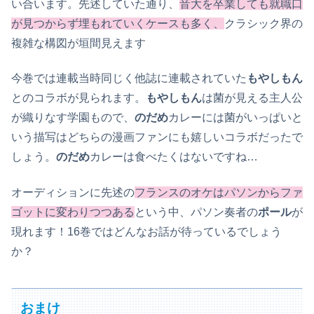
い合います。先述していた通り、
音大を卒業しても就職口
が見つからず埋もれていくケースも多く、
クラシック界の
複雑な構図が垣間見えます
今巻では連載当時同じく他誌に連載されていた
もやしもん
とのコラボが見られます。
もやしもん
は菌が見える主人公
が織りなす学園もので、
のだめ
カレーには菌がいっぱいと
いう描写はどちらの漫画ファンにも嬉しいコラボだったで
しょう。
のだめ
カレーは食べたくはないですね…
オーディションに先述の
フランスのオケはパソンからファ
ゴットに変わりつつある
という中、パソン奏者の
ポール
が
現れます！16巻ではどんなお話が待っているでしょう
か？
おまけ