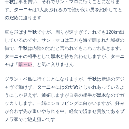
千秋
は車を買い、それでサン・マロに行くことになりま
す。
ターニャ
は1人あぶれるので誰か良い男を紹介してと
のだめ
に迫ります
車を飛ばす
千秋
ですが、周りが速すぎてこれでも120km出
しているのです。サン・マロは三方を海で囲まれた城壁の
街で、
千秋
は内陸の池だと言われてもこわごわ歩きます。
ターニャ
の相手として
黒木
と待ち合わせしますが、
ターニ
ャ
は「
暗～い
」と気に入りません
グラン・ベ島に行くことになりますが、
千秋
は新潟のデジ
ャヴで動けず、
ターニャ
には
のだめ
とじゃれあっているよ
うにしか見えず、嫉妬しますが自身の相手が
黒木
なのでガ
ッカリします。一緒にショッピングに向かいますが、好み
が合わず先が重いやられる中、軽食で済ませ貴族である
ブ
ノワ
家でご馳走狙いです