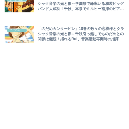
シック音楽の光と影～学園祭で峰率いる和装ビッグ
バンド大成功！千秋、本祭でミルヒー指揮のピアノ
協奏曲を熱演！大反響・多くの人の心を動かし…～
「のだめカンタービレ」18巻の数々の恋模様とクラ
のだめカンタービレ
シック音楽の光と影～千秋引っ越しでものだめとの
関係は継続！揺れるRui、音楽活動再開時の指揮は
千秋を名指しで指名…のだめ、サロンコンサート大
成功～