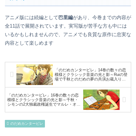
アニメ版には続編として
巴里編
があり、今巻までの内容が
全11話で展開されています。実写版が苦手な方も中には
いるかもしれませんので、アニメでも良質な原作に忠実な
内容として楽しめます
「のだめカンタービレ」14巻の数々の恋
模様とクラシック音楽の光と影～Ruiの登
場で千秋とのだめの夢の共演お蔵入り…
フランスオケの舞台裏とは！？のだめ、
オクレールの提案でリサイタル開催！？
～
「のだめカンタービレ」16巻の数々の恋
模様とクラシック音楽の光と影～千秋・
シモンの2大独裁政権誕生でマルレ・オケ
疲弊…音楽で飯を食うことの大変さと
は！？9月後半・新シーズン突入で新生マ
ルレ・オケ、船出～
のだめカンタービレ