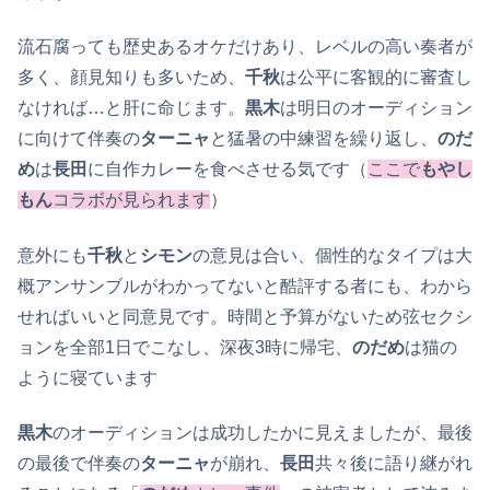
流石腐っても歴史あるオケだけあり、レベルの高い奏者が
多く、顔見知りも多いため、
千秋
は公平に客観的に審査し
なければ…と肝に命じます。
黒木
は明日のオーディション
に向けて伴奏の
ターニャ
と猛暑の中練習を繰り返し、
のだ
め
は
長田
に自作カレーを食べさせる気です（
ここで
もやし
もん
コラボが見られます
）
意外にも
千秋
と
シモン
の意見は合い、個性的なタイプは大
概アンサンブルがわかってないと酷評する者にも、わから
せればいいと同意見です。時間と予算がないため弦セクシ
ョンを全部1日でこなし、深夜3時に帰宅、
のだめ
は猫の
ように寝ています
黒木
のオーディションは成功したかに見えましたが、最後
の最後で伴奏の
ターニャ
が崩れ、
長田
共々後に語り継がれ