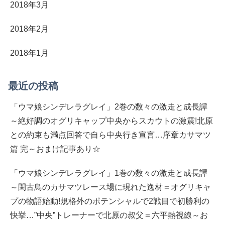
2018年3月
2018年2月
2018年1月
最近の投稿
「ウマ娘シンデレラグレイ」2巻の数々の激走と成長譚
～絶好調のオグリキャップ中央からスカウトの激震!北原
との約束も満点回答で自ら中央行き宣言…序章カサマツ
篇 完～おまけ記事あり☆
「ウマ娘シンデレラグレイ」1巻の数々の激走と成長譚
～閑古鳥のカサマツレース場に現れた逸材＝オグリキャ
プの物語始動!規格外のポテンシャルで2戦目で初勝利の
快挙…”中央”トレーナーで北原の叔父＝六平熱視線～お