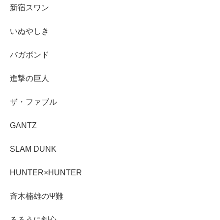
新宿スワン
いぬやしき
バガボンド
進撃の巨人
ザ・ファブル
GANTZ
SLAM DUNK
HUNTER×HUNTER
斉木楠雄のΨ難
るろうに剣心