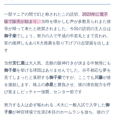
一部マニアの間で幻と称されたこの読切、
2023年に電子
版で販売が始まり、
当時を懐かしむ声が多数見られまた彼
等が帰って来たと絶賛されました。今回の読切の主人公は
御子柴
でしょう。努力の人で平成の牛若丸とまで言われ、
皆の後押しもありK大推薦を取り下げプロ志望届を出しま
す
当然
安仁屋
は大人気、念願の阪神行きが決まる中無情にも
御子柴
を挙げる球団はありませんでした。分不相応な夢を
見てしまったと落胆する
御子柴
ですが、ここでも
川藤
が彼
を激励します。格上の
赤星
と勝負させ、彼の潜在能力を呼
び覚ましピッチャー強襲、センター前です
努力する人は必ず報われる…K大に一般入試で入学した
御
子柴
が神宮球場で生涯2本目のホームランを放ち、彼のプ