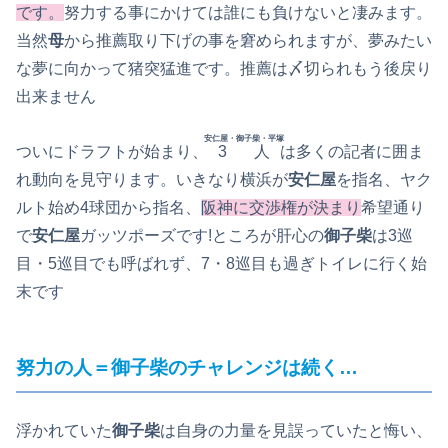
です。
努力する事にかけては誰にも負けないと凄みます。
当然
母
から推薦取り下げの事を窘められますが、夢みたい
な夢に向かって猪突猛進です。推薦は〆切られもう後戻り
出来ません
安仁屋・御子柴・平塚
ついにドラフトが始まり、
3人
は多くの記者に囲ま
れ動向を見守ります。いきなり横浜が
安仁屋
を指名、ヤク
ルト始め4球団から指名、
阪神に交渉権が決まり
希望通り
で
安仁屋
ガッツポーズです!ところが肝心の
御子柴
は3巡
目・5巡目でも呼ばれず、7・8巡目も過ぎトイレに行く始
末です
努力の人＝御子柴のチャレンジは続く…
浮かれていた
御子柴
は自身の力量を見誤っていたと悔い、