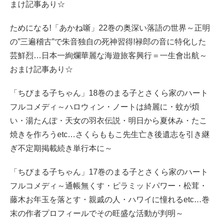
まけ記事あり☆
ためになる!「あかね噺」22巻の奥深い落語の世界～正明
の”三遍稽古”で朱音独自の死神習得!禄郎の音に特化した
芸鮮烈…日本一絢爛華麗な海遊旅客興行＝一生會出航～
おまけ記事あり☆
「ちびまる子ちゃん」18巻のまる子とさくら家のハート
フルコメディ～ハロウィン・ノートは綺麗に・蚊が煩
い・湯たんぽ・天女の羽衣伝説・明日から夏休み・たこ
焼きを作ろうetc…さくらももこ先生亡き後遺志を引き継
ぎ不定期掲載続き単行本に～
「ちびまる子ちゃん」17巻のまる子とさくら家のハート
フルコメディ～通帳無くす・ピラミッドパワー・松茸・
藤木お年玉を落とす・親戚の人・ハワイに憧れるetc…巻
末の作者プロフィールでその旺盛な活動が判明～