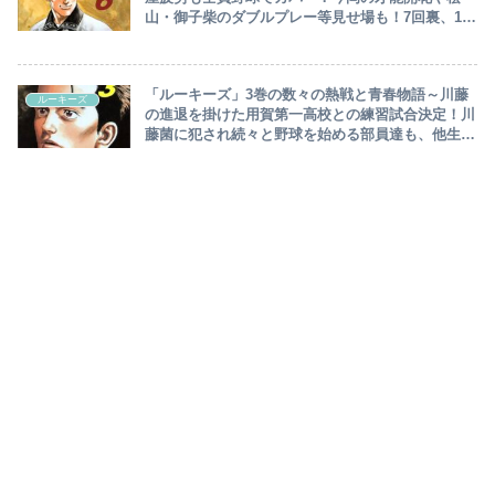
山・御子柴のダブルプレー等見せ場も！7回裏、1－
8で劣勢もキラキラしたルーキーズ～
「ルーキーズ」3巻の数々の熱戦と青春物語～川藤
ルーキーズ
の進退を掛けた用賀第一高校との練習試合決定！川
藤菌に犯され続々と野球を始める部員達も、他生徒
に舐められ報復行為！新庄と安仁屋はどうする！？
～