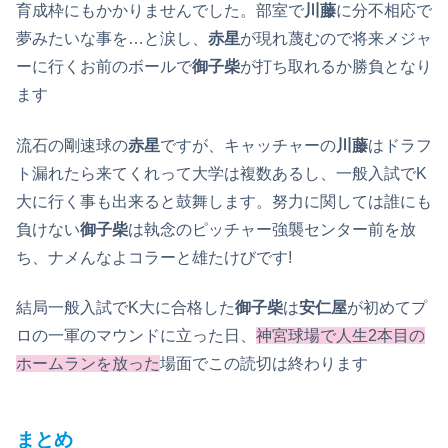
育成枠にもかかりませんでした。部室で
川藤
に分不相応で
夢みたいな事を…と涙し、
赤星
が現れ蔑むので将来メジャ
ーに行くお前のボールで
御子柴
が打ち取れるか勝負となり
ます
流石の剛速球の
赤星
ですが、キャッチャーの
川藤
はドラフ
ト漏れたら来てくれって大学は複数あるし、一般入試でK
大に行く事も出来ると鼓舞します。努力に関しては誰にも
負けない
御子柴
は執念のピッチャー強襲センター前を放
ち、ナメんなよコラーと雄たけびです!
結局一般入試でK大に合格した
御子柴
は
安仁屋
が初めてプ
ロの一軍のマウンドに立った日、
神宮球場で人生2本目の
ホームランを
放った
場面でこの読切は終わります
まとめ