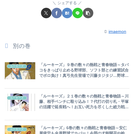
シェアする
imaemon
別の巻
「ルーキーズ」９巻の数々の熱戦と青春物語～タバ
ルーキーズ
コをきっぱり止める野球部、ソフト部との練習試合
でボロ負け！真弓先生登場で川藤タジタジ…野球部
を出場停止に追い込んだ江夏率いる目黒川高校との
試合へ～
「ルーキーズ」２１巻の数々の熱戦と青春物語～川
ルーキーズ
藤、相手ベンチに殴り込み！？代打の切り札・平塚
の活躍で延長戦へ！お互い死力を尽くした総力戦の
行方は…～
「ルーキーズ」6巻の数々の熱戦と青春物語～安仁
ルーキーズ
屋疲労も全員野球でカバー！今岡の才能開花や桧