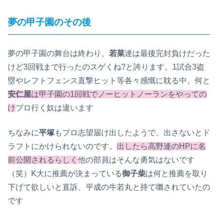
夢の甲子園のその後
夢の甲子園の舞台は終わり、
若菜
達は最後完封負けだった
けど3回戦まで行ったのスゲくね?と誇ります。1試合3盗
塁やレフトフェンス直撃ヒット等各々感慨に耽る中、何と
安仁屋
は甲子園の1回戦でノーヒットノーランをやっての
け
プロ行く奴は違います
ちなみに
平塚
もプロ志望届け出したようで、出さないとド
ラフトにかけられないのです。
出したら高野連のHPに名
前公開されるらしく
他の部員はそんな勇気はないです
（笑）K大に推薦が決まっている
御子柴
は何と推薦を取り
下げて欲しいと直訴、平成の牛若丸と持て囃されていたの
です