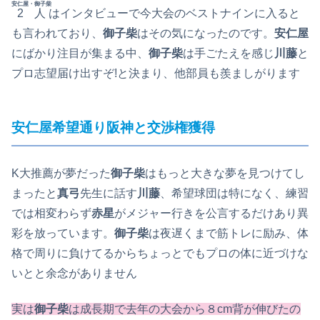
安仁屋・御子柴
2人
はインタビューで今大会のベストナインに入ると
も言われており、
御子柴
はその気になったのです。
安仁屋
にばかり注目が集まる中、
御子柴
は手ごたえを感じ
川藤
と
プロ志望届け出すぞ!と決まり、他部員も羨ましがります
安仁屋希望通り阪神と交渉権
獲得
K大推薦が夢だった
御子柴
はもっと大きな夢を見つけてし
まったと
真弓
先生に話す
川藤
、希望球団は特になく、練習
では相変わらず
赤星
がメジャー行きを公言するだけあり異
彩を放っています。
御子柴
は夜遅くまで筋トレに励み、体
格で周りに負けてるからちょっとでもプロの体に近づけな
いとと余念がありません
実は
御子柴
は成長期で去年の大会から８cm背が伸びたの