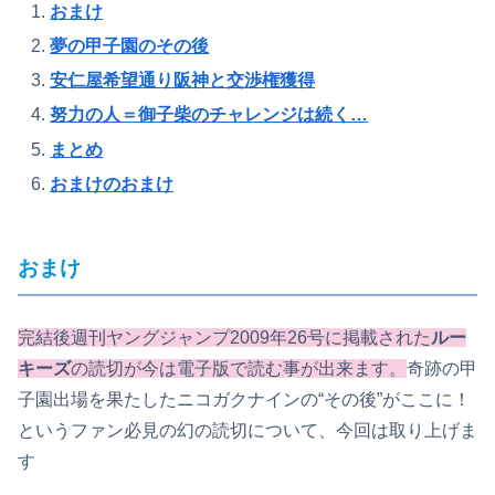
おまけ
夢の甲子園のその後
安仁屋希望通り阪神と交渉権獲得
努力の人＝御子柴のチャレンジは続く…
まとめ
おまけのおまけ
おまけ
完結後週刊ヤングジャンプ2009年26号に掲載された
ルー
キーズ
の読切が今は電子版で読む事が出来ます。
奇跡の甲
子園出場を果たしたニコガクナインの“その後”がここに！
というファン必見の幻の読切について、今回は取り上げま
す