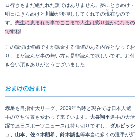
ロ行きもまだ絶たれた訳ではありません。夢にときめけ・
いま
明日にきらめけと
川藤
が後押ししてくれての
現在
なので
す。
先生に恵まれる事でここまで人生は彩り豊かになるの
ですね!
この読切は短編ですが課金する価値のある内容となってお
り、まだ読んだ事の無い方も是非読んで欲しいです。お付
き合い頂きありがとうございました
おまけ
のおまけ
赤星
も目指す大リーグ、2009年当時と現在では日本人選
手の立ち位置も変わって来ています。
大谷翔平
選手の大活
躍で連日スポーツニュースは持ち切りですし、
ダルビッシ
ュ、山本、佐々木朗希、鈴木誠也
等本当に多くの選手が所