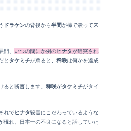
う
ドラケン
の背後から
半間
が棒で殴って来
展開、
いつの間にか例の
ヒナタ
が追突され
だと
タケミチ
が罵ると、
稀咲
は何かを達成
けると断言します。
稀咲
が
タケミチ
がタイ
それで
ヒナタ
殺害にこだわっているような
が現れ、日本一の不良になると話していた