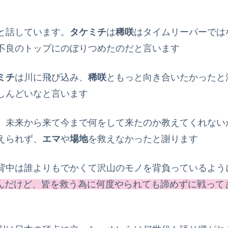
と話しています。
タケミチ
は
稀咲
はタイムリーパーでは
不良のトップにのぼりつめたのだと言います
ミチ
は川に飛び込み、
稀咲
ともっと向き合いたかったと
しんどいなと言います
、未来から来て今まで何をして来たのか教えてくれない
えられず、
エマ
や
場地
を救えなかったと謝ります
背中は誰よりもでかくて沢山のモノを背負っているよう
てたんだけど、皆を救う為に何度やられても諦めずに戦ってき