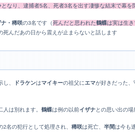
争となり、逮捕者5名
、
死者3名を出す凄惨な結末で幕を
ザナ・稀咲
の3名です（
死んだと思われた
鶴蝶
は
実は生き
の死んだあの日から震えが止まらないと話します
示し、
ドラケン
は
マイキー
の祖父に
エマ
が好きだった、
二人は別れます。
鶴蝶
は例の以前
イザナ
との思い出の場
の2名の犯行として処理され、
稀咲
は死亡、
半間
は今も