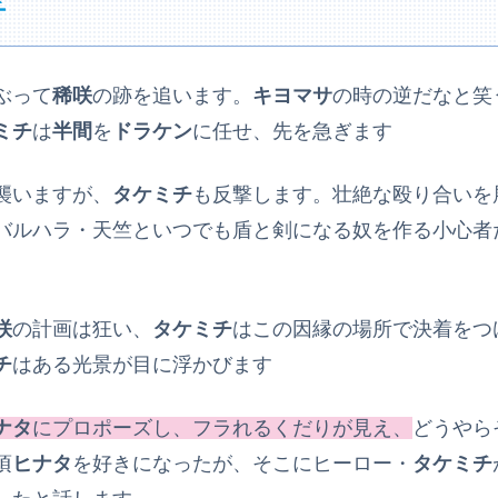
チ
ぶって
稀咲
の跡を追います。
キヨマサ
の時の逆だなと笑
ミチ
は
半間
を
ドラケン
に任せ、先を急ぎます
襲いますが、
タケミチ
も反撃します。壮絶な殴り合いを
バルハラ・天竺といつでも盾と剣になる奴を作る小心者
咲
の計画は狂い、
タケミチ
はこの因縁の場所で決着をつ
チ
はある光景が目に浮かびます
ナタ
にプロポーズし、フラれるくだりが見え、
どうやら
頃
ヒナタ
を好きになったが、そこにヒーロー・
タケミチ