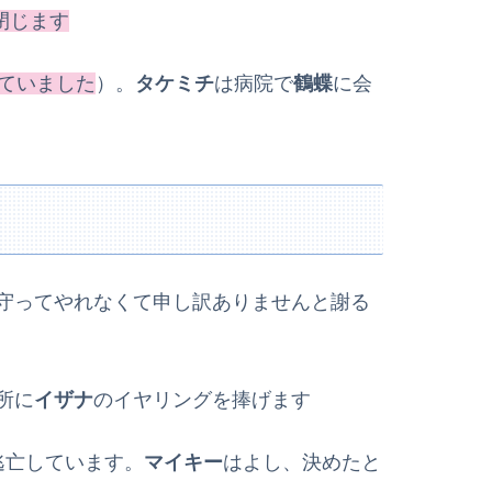
閉じます
ていました
）。
タケミチ
は病院で
鶴蝶
に会
守ってやれなくて申し訳ありませんと謝る
所に
イザナ
のイヤリングを捧げます
逃亡しています。
マイキー
はよし、決めたと