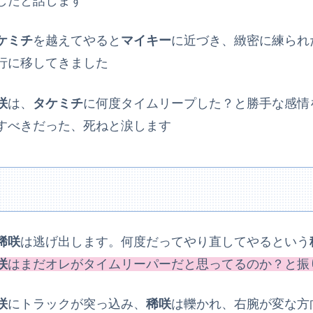
したと話します
ケミチ
を越えてやると
マイキー
に近づき、緻密に練られ
実行に移してきました
咲
は、
タケミチ
に何度タイムリープした？と勝手な感情
すべきだった、死ねと涙します
稀咲
は逃げ出します。何度だってやり直してやるという
咲
はまだオレがタイムリーパーだと思ってるのか？と振
咲
にトラックが突っ込み、
稀咲
は轢かれ、右腕が変な方