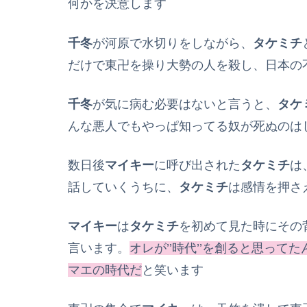
何かを決意します
千冬
が河原で水切りをしながら、
タケミチ
だけで東卍を操り大勢の人を殺し、日本の
千冬
が気に病む必要はないと言うと、
タケ
んな悪人でもやっぱ知ってる奴が死ぬのは
数日後
マイキー
に呼び出された
タケミチ
は
話していくうちに、
タケミチ
は感情を押さ
マイキー
は
タケミチ
を初めて見た時にその
言います。
オレが’’時代’’を創ると思っ
マエの時代だ
と笑います