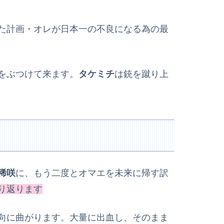
た計画・オレが日本一の不良になる為の最
をぶつけて来ます。
タケミチ
は銃を蹴り上
稀咲
に、もう二度とオマエを未来に帰す訳
り返ります
向に曲がります。大量に出血し、そのまま