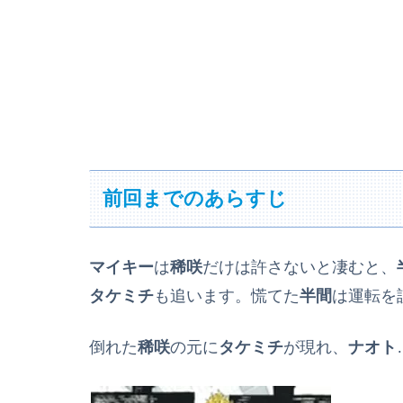
前回までのあらすじ
マイキー
は
稀咲
だけは許さないと凄むと、
タケミチ
も追います。慌てた
半間
は運転を
倒れた
稀咲
の元に
タケミチ
が現れ、
ナオト