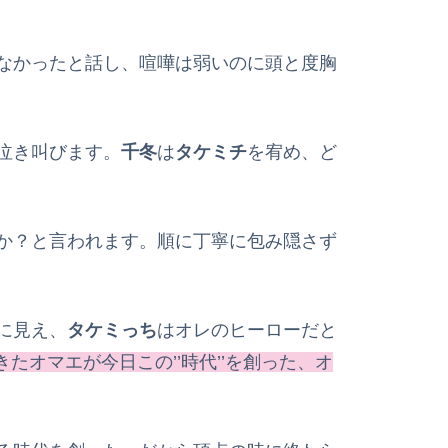
なかったと話し、喧嘩は弱いのに頭と度胸
泣き叫びます。
千冬
は
タケミチ
を宥め、ど
か？と言われます。順に丁寧に包み隠さず
に見え、
タケミっち
はオレのヒーローだと
たオマエが今日この’’時代’’を創った、オ