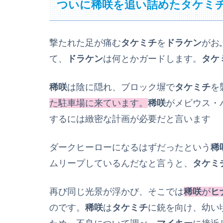
ついに稀咲を追い詰めたタケミ
撃たれた足が痛む
タケミチ
を
ドラケン
がお
て、
ドラケン
は何とかガードします。
タケ
稀咲
は陰に隠れ、ブロック塀で
タケミチ
を
た駐車場に来ています。
稀咲
がメビウス・
するには緻密な計画が必要だと言います
ダークヒーローになるはずだったという
稀
ムリープしているんだなと言うと、
タケミ
再び同じ光景が浮かび、そこでは
稀咲
が
ヒ
のです。
稀咲
は
タケミチ
に銃を向け、幼い