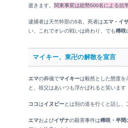
逝きます。
関東事変は総勢500名による抗
逮捕者は天竺幹部の5名、死者は
エマ・イ
い、これでオレの戦いは終わり、でも
稀咲
マイキー、東卍の解散を宣言
エマ
の葬儀で
マイキー
は毅然とした態度を
と、祖父はあいつも浮かばれると笑います
ココ
は
イヌピー
とは別の道を行くと話し、
エマ
および
イザナ
の殺害事件は
稀咲・半間