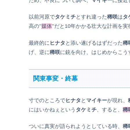
ため、不良について調べ、
マイキー
に接近
以前河原で
タケミチ
とすれ違った
稀咲
は
タ
高の’’
媒体
’’だと10年かかる壮大な計画を
最終的に
ヒナタ
と添い遂げるはずだった
稀
げ、逆に
稀咲
に銃を向け、はじめからこう
関東事変・終幕
寸でのところで
ヒナタ
と
マイキー
が現れ、
にはいかねぇという
タケミチ
、すると、
稀
ついに真実が語られようとしている時、
稀