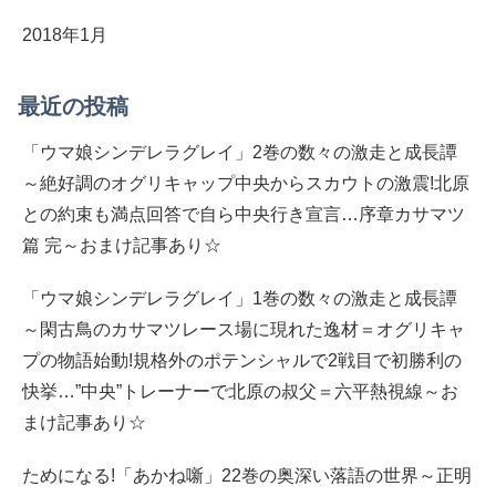
2018年1月
最近の投稿
「ウマ娘シンデレラグレイ」2巻の数々の激走と成長譚
～絶好調のオグリキャップ中央からスカウトの激震!北原
との約束も満点回答で自ら中央行き宣言…序章カサマツ
篇 完～おまけ記事あり☆
「ウマ娘シンデレラグレイ」1巻の数々の激走と成長譚
～閑古鳥のカサマツレース場に現れた逸材＝オグリキャ
プの物語始動!規格外のポテンシャルで2戦目で初勝利の
快挙…”中央”トレーナーで北原の叔父＝六平熱視線～お
まけ記事あり☆
ためになる!「あかね噺」22巻の奥深い落語の世界～正明