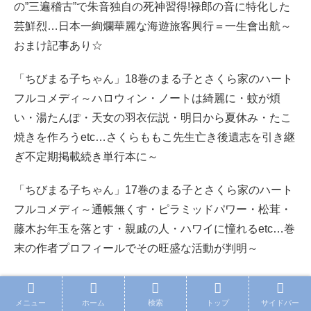
の”三遍稽古”で朱音独自の死神習得!禄郎の音に特化した
芸鮮烈…日本一絢爛華麗な海遊旅客興行＝一生會出航～
おまけ記事あり☆
「ちびまる子ちゃん」18巻のまる子とさくら家のハート
フルコメディ～ハロウィン・ノートは綺麗に・蚊が煩
い・湯たんぽ・天女の羽衣伝説・明日から夏休み・たこ
焼きを作ろうetc…さくらももこ先生亡き後遺志を引き継
ぎ不定期掲載続き単行本に～
「ちびまる子ちゃん」17巻のまる子とさくら家のハート
フルコメディ～通帳無くす・ピラミッドパワー・松茸・
藤木お年玉を落とす・親戚の人・ハワイに憧れるetc…巻
末の作者プロフィールでその旺盛な活動が判明～
メニュー
ホーム
検索
トップ
サイドバー