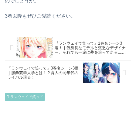
のでしょうか。
3巻以降もぜひご愛読ください。
『ランウェイで笑って』1巻名シーン3
選！｜低身長なモデルと貧乏なデザイナ
ー。それでも一途に夢を追って走る二人
の物語！！
「ランウェイで笑って」3巻名シーン3選
｜服飾芸華大学とは！？育人の同年代の
ライバル現る！
ランウェイで笑って