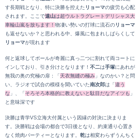
す長期戦となり、特に決勝を控えた
リョーマ
の疲労も心配
されます。ここで
遠山
は超ウルトラグレートデリシャス大
車輪山嵐を放ちます！
物凄い勢いの打球に流石の
リョーマ
も返せないか？と思われる中、爆風に包まれしばらくして
リョーマ
が現れます
何と返球してボールが奇麗に真っ二つに割れて両コートに
インしており、引き分けとなります！
不二
は
手塚
にあれが
無我の奥の究極の扉：「
天衣無縫の極み
」なのかい？と問
い、ラジオで試合の模様を聞いていた
南次郎
は「
違う
な
」、「
そろそろ本格的に教えないと駄目だなアイツも
」
と意味深です
決勝は青学VS立海大付属という因縁の対決に決まりま
す。決勝戦は会場の都合で3日後となり、約束通り心置き
なく焼肉パーティーとなります。
乾
は相変わらずうんちく