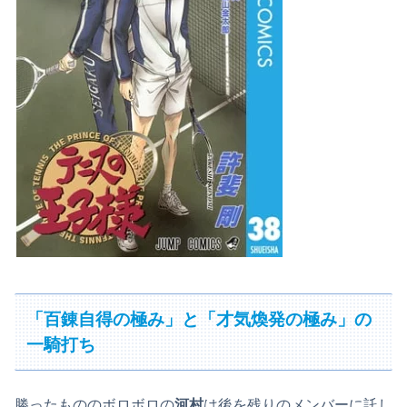
「百錬自得の極み」と「才気煥発の極み」の
一騎打ち
勝ったもののボロボロの
河村
は後を残りのメンバーに託し