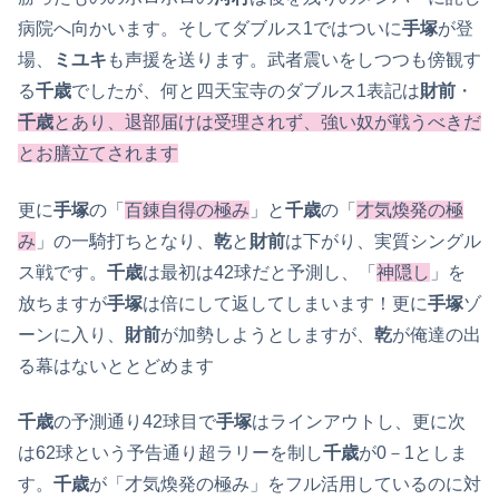
病院へ向かいます。そしてダブルス1ではついに
手塚
が登
場、
ミユキ
も声援を送ります。武者震いをしつつも傍観す
る
千歳
でしたが、何と四天宝寺のダブルス1表記は
財前
・
千歳
とあり、退部届けは受理されず、強い奴が戦うべきだ
とお膳立てされます
更に
手塚
の「
百錬自得の極み
」と
千歳
の「
才気煥発の極
み
」の一騎打ちとなり、
乾
と
財前
は下がり、実質シングル
ス戦です。
千歳
は最初は42球だと予測し、「
神隠し
」を
放ちますが
手塚
は倍にして返してしまいます！更に
手塚
ゾ
ーンに入り、
財前
が加勢しようとしますが、
乾
が俺達の出
る幕はないととどめます
千歳
の予測通り42球目で
手塚
はラインアウトし、更に次
は62球という予告通り超ラリーを制し
千歳
が0－1としま
す。
千歳
が「才気煥発の極み」をフル活用しているのに対