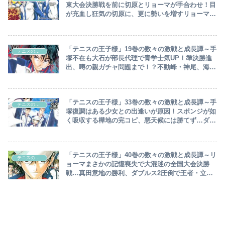
東大会決勝戦を前に切原とリョーマが手合わせ！目
が充血し狂気の切原に、更に勢いを増すリョーマの
腕前…特別読切あり～
「テニスの王子様」19巻の数々の激戦と成長譚～手
テニスの王子様
塚不在も大石が部長代理で青学士気UP！準決勝進
出、噂の親ガチャ問題まで！？不動峰・神尾、海堂
に感化され粘り強く勝利～
「テニスの王子様」33巻の数々の激戦と成長譚～手
テニスの王子様
塚復調はある少女との出逢いが原因！スポンジが如
く吸収する樺地の完コピ、悪天候には勝てず…ダブ
ルス1の頂上決戦の行方は！？～
「テニスの王子様」40巻の数々の激戦と成長譚～リ
テニスの王子様
ョーマまさかの記憶喪失で大混迷の全国大会決勝
戦…真田意地の勝利、ダブルス2圧倒で王者・立海
大付属優勢…不二、シングルス2で手塚と再戦！？
～