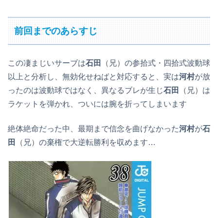
前回までのあらすじ
この凄まじいサーブは
石田
（兄）の参拾式・四拾式波動球
以上と分析し、無効化せねばと対応すると、実は
河村
が放
ったのは波動球ではなく、異なるブレが生じ
石田
（兄）は
ラケットを弾かれ、ついには腕を折ってしまいます
絶体絶命だった中、最期まで信念を曲げなかった
河村
が
石
田
（兄）の棄権で大逆転勝利を収めます…