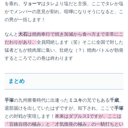
を垂れ、
リョーマ
はタレより塩だと主張、ここでタレか塩
かでメンバーの意見が割れ、喧嘩になりそうになると、こ
の男が一括します！
なんと
大石
は焼肉奉行で焼き加減から食べ方まで非常にこ
だわりがあり、
全員悶絶します（笑）そこに全国で対した
猛者どもが焼肉屋に集い、壮絶な（？）焼肉バトルが勃発
するところでこの巻は終わります
まとめ
手塚
の九州療養時代に出逢った
ミユキ
の兄でもある
千歳
、
退部届けを出していたはずですが、却下され、ここで
手塚
との対戦が実現します！
本来はダブルス1ですが、ここは
「百錬自得の極み」と「才気煥発の極み」の一騎打ちとい