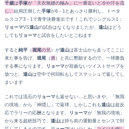
千歳
は
手塚
が「天衣無縫の極み」に一番近いと冷や汗を流
し、
結局圧倒した
手塚
が6－1とあっさり勝利し、トータ
ルスコア3－1で青学決勝進出です！これでシングルス1：
リョーマ
VS
遠山
の試合はなくなりましたが、
遠山
はどう
しても
リョーマ
と試合をしたいとごねます
すると
純平
（
堀尾
の兄
）が
遠山
は富士山から走ってここに
来た事を告げ、
堀尾
（
弟
）と共に懇願するので、一球勝負
する事になります。
リョーマ
が容赦ないツイストサーブを
放つと、
遠山
は空中で何回転もしてスマッシュで返してし
まいます
これでは流石の
リョーマ
も返せない…と思いきや、「無我
の境地」から「神隠し」で返球、しかしこれも
遠山
は超反
応でラリーの応酬となります。
リョーマ
が「無我の境地」
から来る超絶技巧で、
遠山
は持ち前の運動量とセンスで対
応してしまうのです。
リョーマ
はいつしか「
コイツを倒し