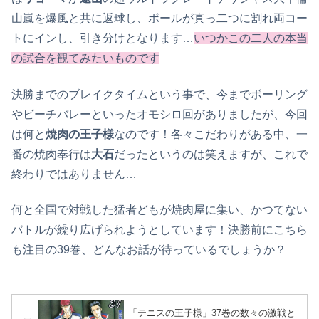
山嵐を爆風と共に返球し、ボールが真っ二つに割れ両コー
トにインし、引き分けとなります…
いつかこの二人の本当
の試合を観てみたいものです
決勝までのブレイクタイムという事で、今までボーリング
やビーチバレーといったオモシロ回がありましたが、今回
は何と
焼肉の王子様
なのです！各々こだわりがある中、一
番の焼肉奉行は
大石
だったというのは笑えますが、これで
終わりではありません…
何と全国で対戦した猛者どもが焼肉屋に集い、かつてない
バトルが繰り広げられようとしています！決勝前にこちら
も注目の39巻、どんなお話が待っているでしょうか？
「テニスの王子様」37巻の数々の激戦と