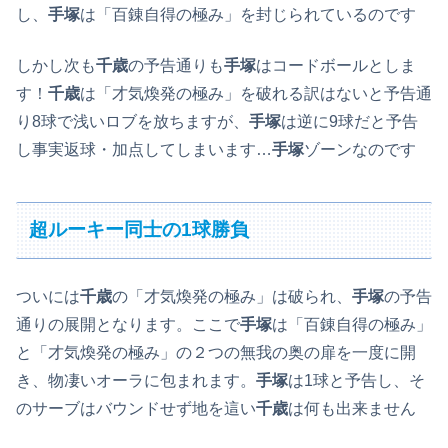
し、
手塚
は「百錬自得の極み」を封じられているのです
しかし次も
千歳
の予告通りも
手塚
はコードボールとしま
す！
千歳
は「才気煥発の極み」を破れる訳はないと予告通
り8球で浅いロブを放ちますが、
手塚
は逆に9球だと予告
し事実返球・加点してしまいます…
手塚
ゾーンなのです
超ルーキー同士の1球勝負
ついには
千歳
の「才気煥発の極み」は破られ、
手塚
の予告
通りの展開となります。ここで
手塚
は「百錬自得の極み」
と「才気煥発の極み」の２つの無我の奥の扉を一度に開
き、物凄いオーラに包まれます。
手塚
は1球と予告し、そ
のサーブはバウンドせず地を這い
千歳
は何も出来ません