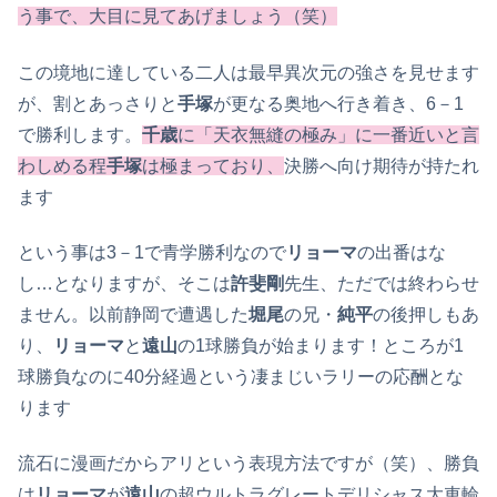
う事で、大目に見てあげましょう（笑）
この境地に達している二人は最早異次元の強さを見せます
が、割とあっさりと
手塚
が更なる奥地へ行き着き、6－1
で勝利します。
千歳
に「天衣無縫の極み」に一番近いと言
わしめる程
手塚
は極まっており、
決勝へ向け期待が持たれ
ます
という事は3－1で青学勝利なので
リョーマ
の出番はな
し…となりますが、そこは
許斐剛
先生、ただでは終わらせ
ません。以前静岡で遭遇した
堀尾
の兄・
純平
の後押しもあ
り、
リョーマ
と
遠山
の1球勝負が始まります！ところが1
球勝負なのに40分経過という凄まじいラリーの応酬とな
ります
流石に漫画だからアリという表現方法ですが（笑）、勝負
は
リョーマ
が
遠山
の超ウルトラグレートデリシャス大車輪