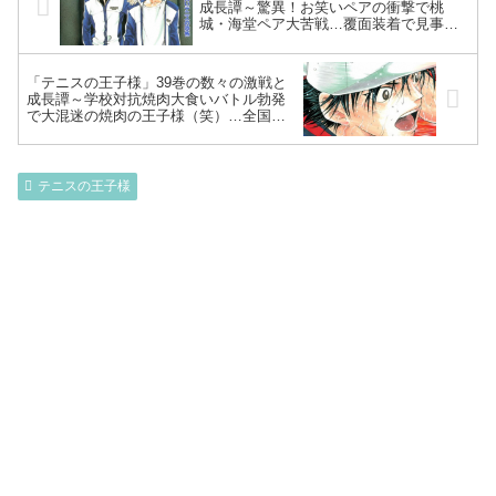
成長譚～驚異！お笑いペアの衝撃で桃
城・海堂ペア大苦戦…覆面装着で見事な
大逆転劇！続くパワー対決、自身の武器
を信じた執念の河村のど根性～
「テニスの王子様」39巻の数々の激戦と
成長譚～学校対抗焼肉大食いバトル勃発
で大混迷の焼肉の王子様（笑）…全国大
会決勝、リョーマ不在の中、手塚VS真田
の頂上決戦～
テニスの王子様