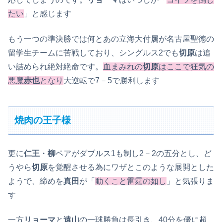
たい
」と感じます
もう一つの準決勝では何とあの立海大付属が名古屋聖徳の
留学生チームに苦戦しており、シングルス2でも
切原
は追
い詰められ絶対絶命です。
血まみれの
切原
はここで狂気の
悪魔
赤也
となり
大逆転で7－5で勝利します
焼肉の王子様
更に
仁王
・
柳
ペアがダブルス1も制し2－2の五分とし、ど
うやら
切原
を覚醒させる為にワザとこのような展開とした
ようで、締めを
真田
が「
動くこと雷霆の如し
」と気張りま
す
一方
リョーマ
と
遠山
の一球勝負は長引き、40分を優に超