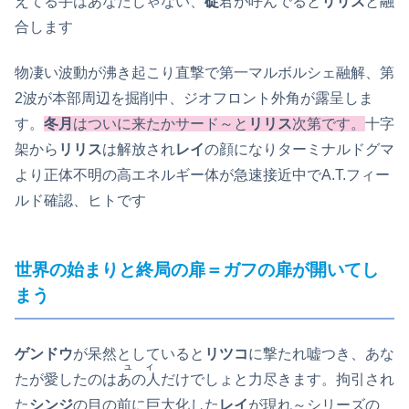
えてる手はあなたじゃない、
碇
君が呼んでると
リリス
と融
合します
物凄い波動が沸き起こり直撃で第一マルボルシェ融解、第
2波が本部周辺を掘削中、ジオフロント外角が露呈しま
す。
冬月
はついに来たかサード～と
リリス
次第です。
十字
架から
リリス
は解放され
レイ
の顔になりターミナルドグマ
より正体不明の高エネルギー体が急速接近中でA.T.フィー
ルド確認、ヒトです
世界の始まりと終局の扉＝ガフの扉が開いてし
まう
ゲンドウ
が呆然としていると
リツコ
に撃たれ嘘つき、あな
ユイ
たが愛したのは
あの人
だけでしょと力尽きます。拘引され
た
シンジ
の目の前に巨大化した
レイ
が現れ～シリーズの