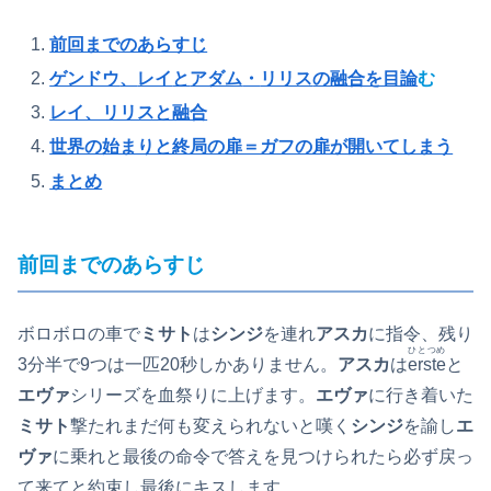
前回までのあらすじ
ゲンドウ
、
レイ
と
アダム
・
リリス
の融合を目論
む
レイ、リリスと融合
世界の始まりと終局の扉＝ガフの扉が開いてしまう
まとめ
前回までのあらすじ
ボロボロの車で
ミサト
は
シンジ
を連れ
アスカ
に指令、残り
ひとつめ
3分半で9つは一匹20秒しかありません。
アスカ
は
erste
と
エヴァ
シリーズを血祭りに上げます。
エヴァ
に行き着いた
ミサト
撃たれまだ何も変えられないと嘆く
シンジ
を諭し
エ
ヴァ
に乗れと最後の命令で答えを見つけられたら必ず戻っ
て来てと約束し最後にキスします