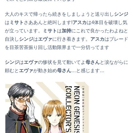
大人のキスで帰ったら続きをしましょうと送り出し
シンジ
は
ミサト
さああんと絶叫します!
アスカ
は4体目を破壊し気
が立っています。
ミサト
は
加持
にこれで良かったわよねと
自決し
シンジ
は
エヴァ
に行き着きます。
アスカ
はブレード
を目茶苦茶振り回し活動限界まで一分切ってます
シンジ
は
エヴァ
の惨状を見て動いてよ
母さん
と涙ながらに
頼むと
エヴァ
が動き始め
母さん
…と感じます…