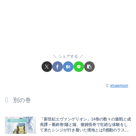
シェアする
imaemon
別の巻
「新世紀エヴァンゲリオン」14巻の数々の激戦と成
新世紀エヴァンゲリオン
長譚～最終巻!陽と陰、複雑怪奇で壮絶な体験をし
て来たシンジが行き着いた境地とは⁉感動のラスト
と特別読切完全収録～