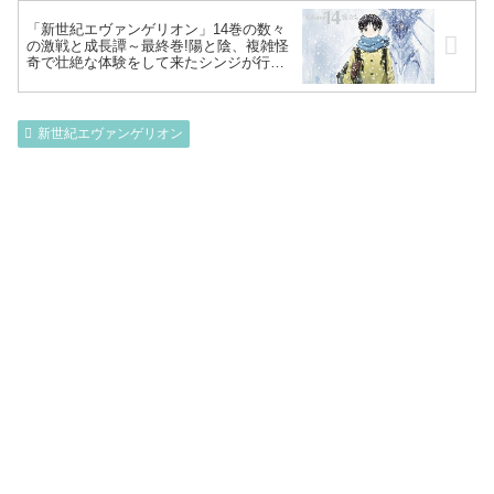
実…ミサトの死からシンジ初号機に行き
着き～
「新世紀エヴァンゲリオン」14巻の数々
の激戦と成長譚～最終巻!陽と陰、複雑怪
奇で壮絶な体験をして来たシンジが行き
着いた境地とは⁉感動のラストと特別読切
完全収録～
新世紀エヴァンゲリオン