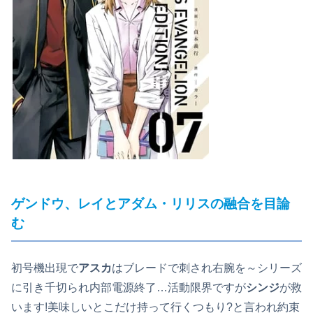
ゲンドウ
、
レイ
と
アダム
・
リリス
の融合を目論
む
初号機出現で
アスカ
はブレードで刺され右腕を～シリーズ
に引き千切られ内部電源終了…活動限界ですが
シンジ
が救
います!美味しいとこだけ持って行くつもり?と言われ約束