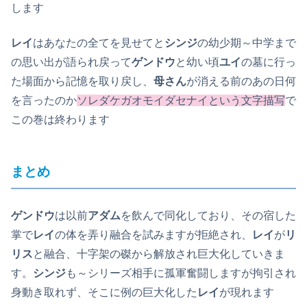
します
レイ
はあなたの全てを見せてと
シンジ
の幼少期～中学まで
の思い出が語られ戻って
ゲンドウ
と幼い頃
ユイ
の墓に行っ
た場面から記憶を取り戻し、
母さん
が消える前のあの日何
を言ったのか
ソレダケガオモイダセナイ
という文字描写
で
この巻は終わります
まとめ
ゲンドウ
は以前
アダム
を飲んで同化しており、その宿した
掌で
レイ
の体を弄り融合を試みますが拒絶され、
レイ
が
リ
リス
と融合、十字架の磔から解放され巨大化していきま
す。
シンジ
も～シリーズ相手に孤軍奮闘しますが拘引され
身動き取れず、そこに例の巨大化した
レイ
が現れます