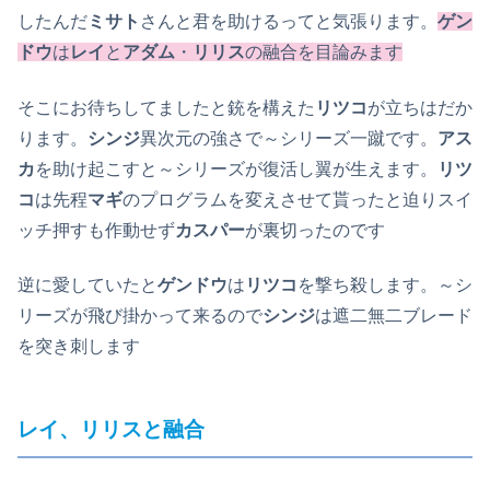
したんだ
ミサト
さんと君を助けるってと気張ります。
ゲン
ドウ
は
レイ
と
アダム
・
リリス
の融合を目論みます
そこにお待ちしてましたと銃を構えた
リツコ
が立ちはだか
ります。
シンジ
異次元の強さで～シリーズ一蹴です。
アス
カ
を助け起こすと～シリーズが復活し翼が生えます。
リツ
コ
は先程
マギ
のプログラムを変えさせて貰ったと迫りスイ
ッチ押すも作動せず
カスパー
が裏切ったのです
逆に愛していたと
ゲンドウ
は
リツコ
を撃ち殺します。～シ
リーズが飛び掛かって来るので
シンジ
は遮二無二ブレード
を突き刺します
レイ、リリスと融合