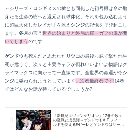
～シリーズ・ロンギヌスの槍とも同化した初号機は命の胎
芽たる生命の樹へと還元され球体化、それを包み込むよう
に超巨大化した
レイ
が手を添え
シンジ
の記憶を呼び起こし
ます。
冬月
の言う
世界の始まりと終局の扉＝ガフの扉が開
いてしまう
のです
ゲンドウ
も死んだと思われた
リツコ
の最後っ屁で撃たれ生
死が危うく、次々と主要キャラが倒れいいよいよ物語はク
ライマックスに向かって一直線です。全世界の命運が今
シ
ンジ
に委ねられようとしています
…次巻最終巻です!
14巻
ではどんなお話が待っているでしょうか?
「新世紀エヴァンゲリオン」12巻の数々
の激戦と成長譚～ゲンドウもA.T.フィー
ルドを使える⁉ゼーレとゲンドウはサー
ド・インパクトを望んでいるという事