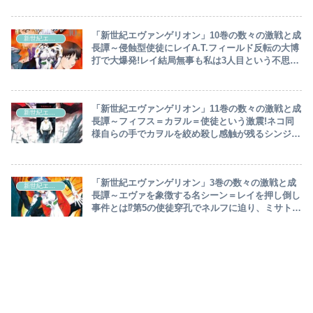
「新世紀エヴァンゲリオン」10巻の数々の激戦と成
新世紀エヴァンゲリオン
長譚～侵蝕型使徒にレイA.T.フィールド反転の大博
打で大爆発!レイ結局無事も私は3人目という不思
議…リツコの回想からアダムとエヴァの出自が語ら
れ～
「新世紀エヴァンゲリオン」11巻の数々の激戦と成
新世紀エヴァンゲリオン
長譚～フィフス＝カヲル＝使徒という激震!ネコ同
様自らの手でカヲルを絞め殺し感触が残るシンジ悶
絶…対使徒戦から人間対人間へ様変わり～
「新世紀エヴァンゲリオン」3巻の数々の激戦と成
新世紀エヴァンゲリオン
長譚～エヴァを象徴する名シーン＝レイを押し倒し
事件とは⁉第5の使徒穿孔でネルフに迫り、ミサト大
がかりなヤシマ作戦考案…レイの盾でシンジ第2射
命中～おまけ記事あり☆