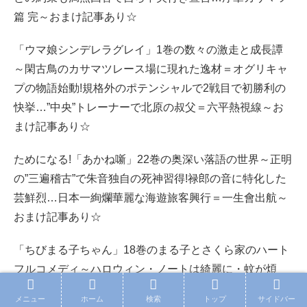
篇 完～おまけ記事あり☆
「ウマ娘シンデレラグレイ」1巻の数々の激走と成長譚
～閑古鳥のカサマツレース場に現れた逸材＝オグリキャ
プの物語始動!規格外のポテンシャルで2戦目で初勝利の
快挙…”中央”トレーナーで北原の叔父＝六平熱視線～お
まけ記事あり☆
ためになる!「あかね噺」22巻の奥深い落語の世界～正明
の”三遍稽古”で朱音独自の死神習得!禄郎の音に特化した
芸鮮烈…日本一絢爛華麗な海遊旅客興行＝一生會出航～
おまけ記事あり☆
「ちびまる子ちゃん」18巻のまる子とさくら家のハート
フルコメディ～ハロウィン・ノートは綺麗に・蚊が煩
い・湯たんぽ・天女の羽衣伝説・明日から夏休み・たこ
メニュー
ホーム
検索
トップ
サイドバー