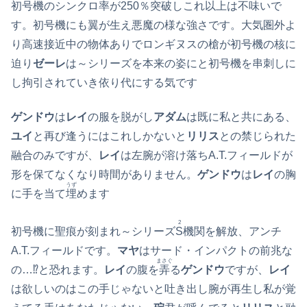
初号機のシンクロ率が250％突破しこれ以上は不味いで
す。初号機にも翼が生え悪魔の様な強さです。大気圏外よ
り高速接近中の物体ありでロンギヌスの槍が初号機の核に
迫り
ゼーレ
は～シリーズを本来の姿にと初号機を串刺しに
し拘引されていき依り代にする気です
ゲンドウ
は
レイ
の服を脱がし
アダム
は既に私と共にある、
ユイ
と再び逢うにはこれしかないと
リリス
との禁じられた
融合のみですが、
レイ
は左腕が溶け落ちA.T.フィールドが
形を保てなくなり時間がありません。
ゲンドウ
は
レイ
の胸
うず
に手を当て
埋
めます
2
初号機に聖痕が刻まれ～シリーズ
S
機関を解放、アンチ
A.T.フィールドです。
マヤ
はサード・インパクトの前兆な
まさぐ
の…⁉と恐れます。
レイ
の腹を
弄
る
ゲンドウ
ですが、
レイ
は欲しいのはこの手じゃないと吐き出し腕が再生し私が覚