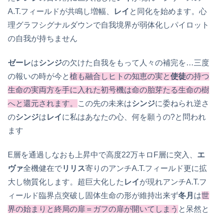
A.T.フィールドが共鳴し増幅、
レイ
と同化を始めます。心
理グラフシグナルダウンで自我境界が弱体化しパイロット
の自我が持ちません
ゼーレ
は
シンジ
の欠けた自我をもって人々の補完を…三度
の報いの時が今と
槍も融合しヒトの知恵の実と
使徒
の持つ
生命の実両方を手に入れた初号機は命の胎芽たる生命の樹
へと還元されます。
この先の未来は
シンジ
に委ねられ逆さ
の
シンジ
は
レイ
に私はあなたの心、何を願うの?と問われ
ます
E層を通過しなおも上昇中で高度22万キロF層に突入、
エ
ヴァ
全機健在で
リリス
寄りのアンチA.T.フィールド更に拡
大し物質化します。超巨大化した
レイ
が現れアンチA.T.フ
ィールド臨界点突破し固体生命の形が維持出来ず
冬月
は
世
界の始まりと終局の扉＝ガフの扉が開いてしまう
と呆然と