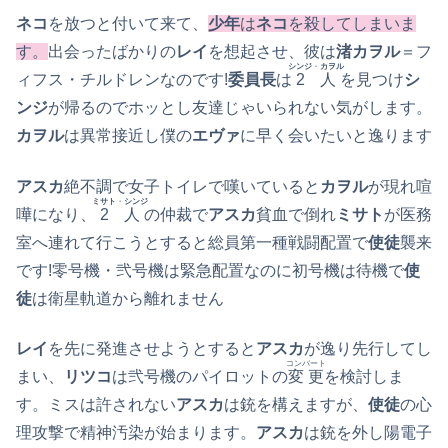
ネコ
を放つと付いて来て、
少年
は
ネコ
を殺してしまいま
す。
出会ったばかりの
レイ
を想起させ、彼は
渚カヲル
＝フ
シンジ
・
カヲル
ィフス・チルドレンなのです!
委員長
は
2人
を見つけ
シ
ンジ
が帰るのでホッとし友達じゃいられない気がします。
カヲル
は異常接近し僕の
エヴァ
に早く会いたいと逸ります
アスカ
絶不調で女子トイレで嘆いていると
カヲル
が現れ喧
ミサト
・
シンジ
嘩になり、
2人
の仲裁で
アスカ
貧血で倒れ
ミサト
が医務
室へ連れて行こうとすると総員第一種戦闘配置で
使徒
襲来
です!零号機・弐号機は緊急配置なのに初号機は待機で
使
徒
は衛星軌道から離れません
レイ
を先に発進させようとすると
アスカ
が逸り先行してし
コンバート
まい、
リツコ
は弐号機のパイロットの
変更
を検討しま
す。ミスは許されない
アスカ
は銃を構えますが、
使徒
の心
理攻撃で精神汚染が始まります。
アスカ
は銃を外し陽電子