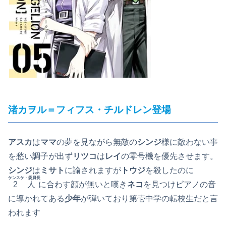
渚カヲル
＝フィフス・チルドレン登場
アスカ
は
ママ
の夢を見ながら無敵の
シンジ
様に敵わない事
を愁い調子が出ず
リツコ
は
レイ
の零号機を優先させます。
シンジ
は
ミサト
に諭されますが
トウジ
を殺したのに
ケンスケ
・
委員長
2人
に合わす顔が無いと嘆き
ネコ
を見つけピアノの音
に導かれてある
少年
が弾いており第壱中学の転校生だと言
われます