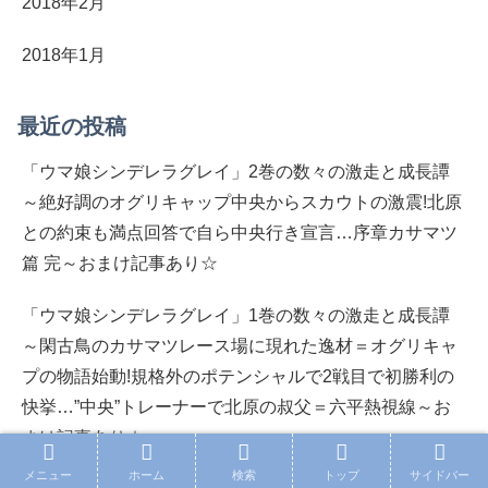
2018年2月
2018年1月
最近の投稿
「ウマ娘シンデレラグレイ」2巻の数々の激走と成長譚
～絶好調のオグリキャップ中央からスカウトの激震!北原
との約束も満点回答で自ら中央行き宣言…序章カサマツ
篇 完～おまけ記事あり☆
「ウマ娘シンデレラグレイ」1巻の数々の激走と成長譚
～閑古鳥のカサマツレース場に現れた逸材＝オグリキャ
プの物語始動!規格外のポテンシャルで2戦目で初勝利の
快挙…”中央”トレーナーで北原の叔父＝六平熱視線～お
まけ記事あり☆
メニュー
ホーム
検索
トップ
サイドバー