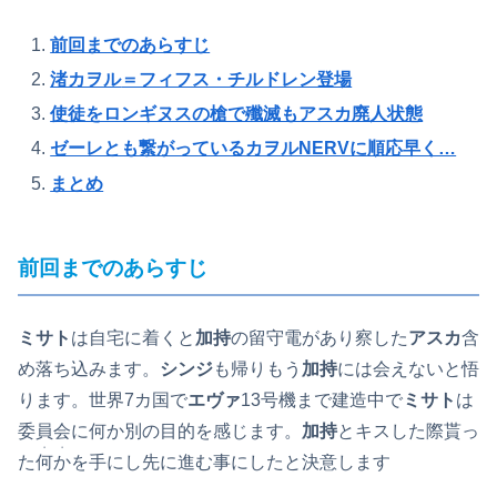
前回までのあらすじ
渚カヲル
＝フィフス・チルドレン登場
使徒をロンギヌスの槍で殲滅もアスカ廃人状態
ゼーレとも繋がっているカヲルNERVに順応早く…
まとめ
前回までのあらすじ
ミサト
は自宅に着くと
加持
の留守電があり察した
アスカ
含
め落ち込みます。
シンジ
も帰りもう
加持
には会えないと悟
ります。世界7カ国で
エヴァ
13号機まで建造中で
ミサト
は
委員会に何か別の目的を感じます。
加持
とキスした際貰っ
・・
た
何か
を手にし先に進む事にしたと決意します