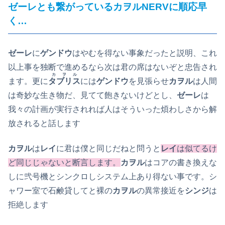
ゼーレとも繋がっているカヲルNERVに順応早
く…
ゼーレ
に
ゲンドウ
はやむを得ない事象だったと説明、これ
以上事を独断で進めるなら次は君の席はないぞと忠告され
カヲル
ます。更に
タブリス
には
ゲンドウ
を見張らせ
カヲル
は人間
は奇妙な生き物だ、見てて飽きないけどとし、
ゼーレ
は
我々の計画が実行されれば人はそういった煩わしさから解
放されると話します
カヲル
は
レイ
に君は僕と同じだねと問うと
レイ
は似てるけ
ど同じじゃないと断言します。
カヲル
はコアの書き換えな
しに弐号機とシンクロしシステム上あり得ない事です。シ
ャワー室で石鹸貸してと裸の
カヲル
の異常接近を
シンジ
は
拒絶します