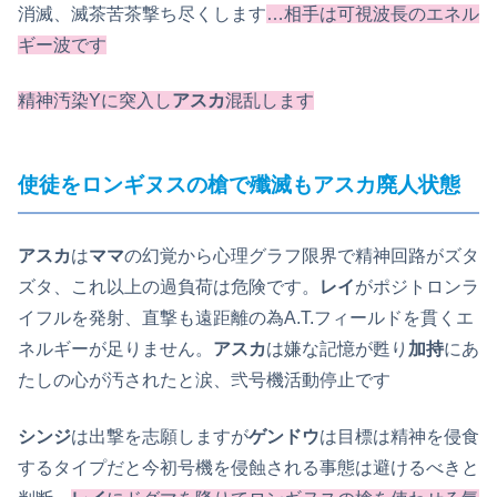
消滅、滅茶苦茶撃ち尽くします
…相手は可視波長のエネル
ギー波です
精神汚染Yに突入し
アスカ
混乱します
使徒をロンギヌスの槍で殲滅もアスカ廃人状態
アスカ
は
ママ
の幻覚から心理グラフ限界で精神回路がズタ
ズタ、これ以上の過負荷は危険です。
レイ
がポジトロンラ
イフルを発射、直撃も遠距離の為A.T.フィールドを貫くエ
ネルギーが足りません。
アスカ
は嫌な記憶が甦り
加持
にあ
たしの心が汚されたと涙、弐号機活動停止です
シンジ
は出撃を志願しますが
ゲンドウ
は目標は精神を侵食
するタイプだと今初号機を侵蝕される事態は避けるべきと