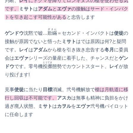
判断、
レイ
にドグマを降りてロンギヌスの槍を使わせる気
です。
ミサト
は
アダム
と
エヴァ
の接触はサード・インパク
トを引き起こす可能性がある
と忠告します
ぎまん
ゲンドウ
沈黙で嘘…
欺瞞
＝セカンド・インパクトは
使徒
の
接触が原因でないと悟った
ミサト
はでは原因は何?と疑問
です。
レイ
は
アダム
から槍を引き抜き忠告する
冬月
に委員
会は
エヴァ
シリーズの量産に着手した、チャンスだと
ゲン
とうてき
ドウ
です。零号機
投擲
態勢でカウントスタート、
レイ
が放
り投げます!
見事
使徒
に当たり
目標
消滅、弐号機解放で
槍は月軌道に移
行し回収は不可能です。
アスカ
は無事も精神に負担をかけ
過ぎ廃人状態、
ミサト
は
カヲル
を
エヴァ
弐号機パイロット
に任命します