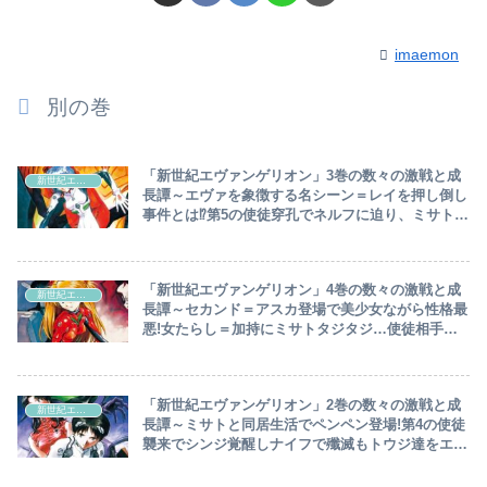
imaemon
別の巻
「新世紀エヴァンゲリオン」3巻の数々の激戦と成
新世紀エヴァンゲリオン
長譚～エヴァを象徴する名シーン＝レイを押し倒し
事件とは⁉第5の使徒穿孔でネルフに迫り、ミサト大
がかりなヤシマ作戦考案…レイの盾でシンジ第2射
命中～おまけ記事あり☆
「新世紀エヴァンゲリオン」4巻の数々の激戦と成
新世紀エヴァンゲリオン
長譚～セカンド＝アスカ登場で美少女ながら性格最
悪!女たらし＝加持にミサトタジタジ…使徒相手に
凸凹コンビ完璧なユニゾンでWキック炸裂～おまけ
記事あり☆
「新世紀エヴァンゲリオン」2巻の数々の激戦と成
新世紀エヴァンゲリオン
長譚～ミサトと同居生活でペンペン登場!第4の使徒
襲来でシンジ覚醒しナイフで殲滅もトウジ達をエン
トリープラグに入れた事が問題になり…シンジ家出
も帰る場所なく結局ミサト宅へ～おまけ記事あり☆