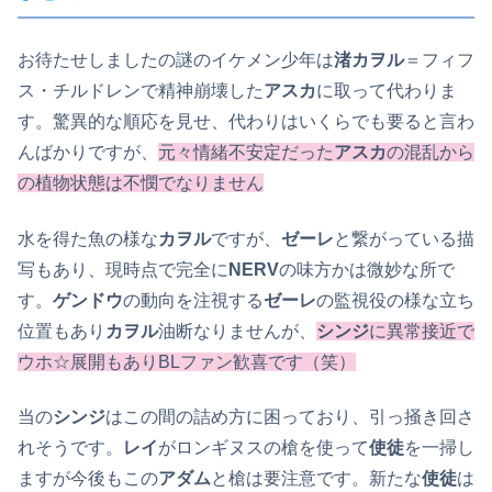
お待たせしましたの謎のイケメン少年は
渚カヲル
＝フィフ
ス・チルドレンで精神崩壊した
アスカ
に取って代わりま
す。驚異的な順応を見せ、代わりはいくらでも要ると言わ
んばかりですが、
元々情緒不安定だった
アスカ
の混乱から
の植物状態は不憫でなりません
水を得た魚の様な
カヲル
ですが、
ゼーレ
と繋がっている描
写もあり、現時点で完全に
NERV
の味方かは微妙な所で
す。
ゲンドウ
の動向を注視する
ゼーレ
の監視役の様な立ち
位置もあり
カヲル
油断なりませんが、
シンジ
に異常接近で
ウホ☆展開もありBLファン歓喜です
（笑）
当の
シンジ
はこの間の詰め方に困っており、引っ掻き回さ
れそうです。
レイ
がロンギヌスの槍を使って
使徒
を一掃し
ますが今後もこの
アダム
と槍は要注意です。新たな
使徒
は