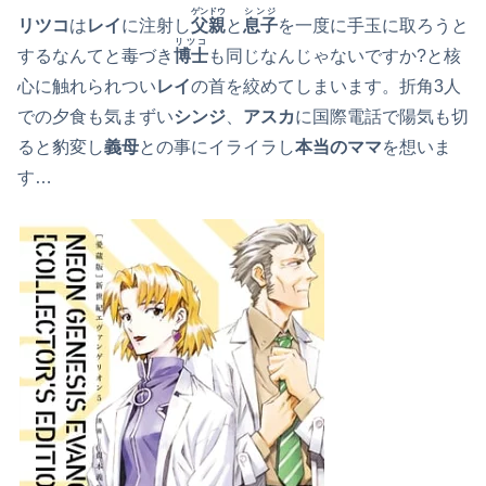
ゲンドウ
シンジ
リツコ
は
レイ
に注射し
父親
と
息子
を一度に手玉に取ろうと
リツコ
するなんてと毒づき
博士
も同じなんじゃないですか?と核
心に触れられつい
レイ
の首を絞めてしまいます。折角3人
での夕食も気まずい
シンジ
、
アスカ
に国際電話で陽気も切
ると豹変し
義母
との事にイライラし
本当のママ
を想いま
す…