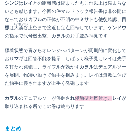
シンジ
は
レイ
との距離感は縮まったもこれ以上は縮まらな
いとも感じます。今回の件マルドゥック報告書は非公開に
なっており
カヲル
の正体が不明の中
ミサト
も
使徒
確認、
目
おおわくだに
標
は
大涌谷
上空まで接近し定点回転しています。
ゲンドウ
の指示で弐号機出撃、
カヲル
のお手並み拝見です
膠着状態で青からオレンジへパターンが周期的に変化して
おり
マギ
は回答不能を提示、しばらく様子見も
レイ
は先手
を打たれ発砲し、ライフルが効かず
カヲル
はデュアルソー
を展開、物凄い動きで触手を掴みます。
レイ
は無数に伸び
た触手に侵されますが上手く発砲します
カヲル
のデュアルソーが侵蝕され
侵蝕型と気付き、
レイ
が
取り込まれる所でこの巻は終わります
まとめ