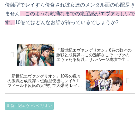
侵蝕型で
レイ
すら侵食され彼女達のメンタル面の心配尽き
ません
…このような執拗なまでの絶望感が
エヴァ
らしいで
す。
10巻ではどんなお話が待っているでしょうか?
「新世紀エヴァンゲリオン」8巻の数々の
激戦と成長譚～この難解さこそエヴァの
エヴァたる所以…サルベージ成功で生き
返ったシンジ!コウゾウの回想と、加持の
死で忘れ形見を手にミサト決意～
「新世紀エヴァンゲリオン」10巻の数々
の激戦と成長譚～侵蝕型使徒にレイA.T.
フィールド反転の大博打で大爆発!レイ結
局無事も私は3人目という不思議…リツコ
の回想からアダムとエヴァの出自が語ら
れ～
新世紀エヴァンゲリオン