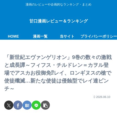
漫画のレビューや企画的なランキング・まとめ
甘口漫画レビュー＆ランキング
HOME
漫画一覧
当サイト
プライバシーポリシ
「新世紀エヴァンゲリオン」9巻の数々の激戦
と成長譚～フィフス・チルドレン＝カヲル登
場でアスカお役御免⁉レイ、ロンギヌスの槍で
使徒殲滅…新たな使徒は侵蝕型でレイ達ピン
チ～
2026.06.10