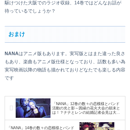
駆けつけた大阪でのラジオ収録、14巻ではどんなお話が
待っているでしょうか？
おまけ
NANA
はアニメ版もあります。実写版とはまた違った良さ
もあり、楽曲もアニメ版仕様となっており、話数も多い為
実写映画以降の物語も描かれておりどなたでも楽しる内容
です
「NANA」12巻の数々の恋模様とバンド
活動の光と影～因縁の花火大会の顛末と
は！？ナナとレンの結婚記者会見は大成
功！レイラとシンの合同誕生会に渦中の
面々全員集合～
「NANA」14巻の数々の恋模様とバンド