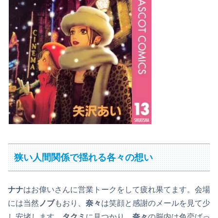
狭い人間関係で揺れる各々の想い
ナナ
はお偉いさんに営業トークをして疲れ果てます。会場
には当然
ノブ
もおり、
奈々
は笑顔と感謝のメールを見て少
し安堵します。
タクミ
に見つかり、
奈々
の脳内は色恋ばっ