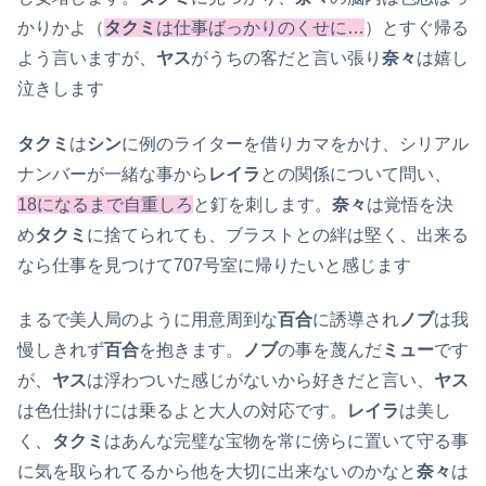
かりかよ（
タクミ
は仕事ばっかりのくせに…
）とすぐ帰る
よう言いますが、
ヤス
がうちの客だと言い張り
奈々
は嬉し
泣きします
タクミ
は
シン
に例のライターを借りカマをかけ、シリアル
ナンバーが一緒な事から
レイラ
との関係について問い、
18になるまで自重しろ
と釘を刺します。
奈々
は覚悟を決
め
タクミ
に捨てられても、ブラストとの絆は堅く、出来る
なら仕事を見つけて707号室に帰りたいと感じます
まるで美人局のように用意周到な
百合
に誘導され
ノブ
は我
慢しきれず
百合
を抱きます。
ノブ
の事を蔑んだ
ミュー
です
が、
ヤス
は浮わついた感じがないから好きだと言い、
ヤス
は色仕掛けには乗るよと大人の対応です。
レイラ
は美し
く、
タクミ
はあんな完璧な宝物を常に傍らに置いて守る事
に気を取られてるから他を大切に出来ないのかなと
奈々
は