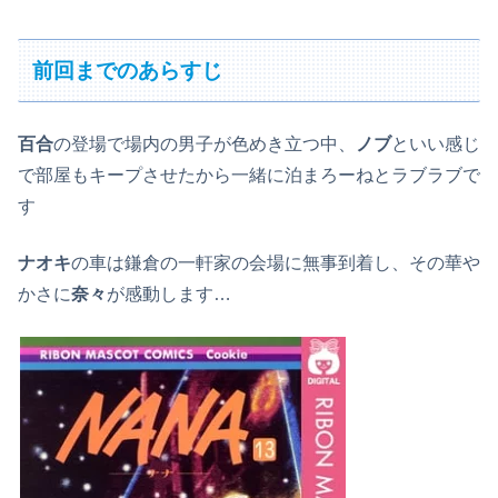
前回までのあらすじ
百合
の登場で場内の男子が色めき立つ中、
ノブ
といい感じ
で部屋もキープさせたから一緒に泊まろーねとラブラブで
す
ナオキ
の車は鎌倉の一軒家の会場に無事到着し、その華や
かさに
奈々
が感動します…