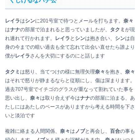
くじけるなハチ公
レイラ
は
シン
に201号室で待つとメールを打ちます。
奈々
は
ナナ
の部屋で泊まれると思っていましたが、
タクミ
が現
れ連れて行かれます。
レイラ
と
シン
は抱き合い、
シン
は自
身の今までの暗い過去も全て忘れて出会い直せたら誰より
僕が
レイラ
さんを大切にするのにと話します
タクミ
は怒り、当てつけの様に無理矢理
奈々
を抱き、
奈々
はそれで怒りが静まるならと従順にし、傷は深まります。
過去707号室でイチゴのグラスが重なって割れていた事を
思い出し、
奈々
は取り合えず今は
ナナ
の部屋に泊まる、あ
たしにはあたしのペースがありますから考える時間を下さ
いと淡泊です
複雑に絡まる人間関係、
奈々
は
ノブ
と再会し、
百合
の事も
紹介します。
ノブ
とも様々な誤解がある中、
奈々
はいつも