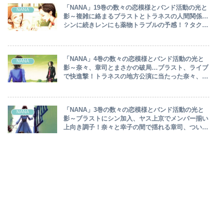
「NANA」19巻の数々の恋模様とバンド活動の光と
NANA
影～複雑に絡まるブラストとトラネスの人間関係…
シンに続きレンにも薬物トラブルの予感！？タクミ
とレイラ、急接近！～
「NANA」4巻の数々の恋模様とバンド活動の光と
NANA
影～奈々、章司とまさかの破局…ブラスト、ライブ
で快進撃！トラネスの地方公演に当たった奈々、ナ
ナの過去を知った上でライブに誘い…～
「NANA」3巻の数々の恋模様とバンド活動の光と
NANA
影～ブラストにシン加入、ヤス上京でメンバー揃い
上向き調子！奈々と幸子の間で揺れる章司、ついに
は浮気をしてしまい…～