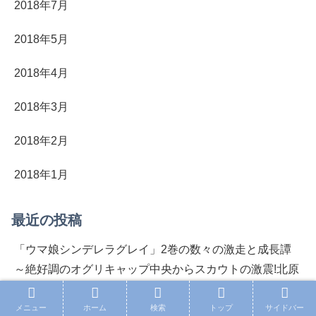
2018年7月
2018年5月
2018年4月
2018年3月
2018年2月
2018年1月
最近の投稿
「ウマ娘シンデレラグレイ」2巻の数々の激走と成長譚
～絶好調のオグリキャップ中央からスカウトの激震!北原
との約束も満点回答で自ら中央行き宣言…序章カサマツ
篇 完～おまけ記事あり☆
メニュー
ホーム
検索
トップ
サイドバー