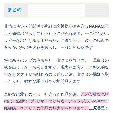
まとめ
非情に狭い人間関係で複雑に恋模様が絡み合う
NANA
は正
しく修羅場だらけでヒヤヒヤさせられます。一見誰もがハ
ッピーな場となるはずだった合同誕生会も、多くの場面で
各々がバチバチ火花を散らし、一触即発状態です
特に
奈々
は
ノブ
の事もあり、
タクミ
を許せず、一旦白金の
家を出ようかとも考えますが、現実的に考えると将来的な
事から
タクミ
から離れるのは難しい為、
タクミ
の機嫌を取
ったりと、微妙な駆け引きが垣間見えます
単純な恋愛ものとは一味違った作品の為、
この複雑な恋模
様は一筋縄では行かず、次から次へとトラブルが発生する
NANA
、そこがこの作品の魅力でもあります。
上原美里
も