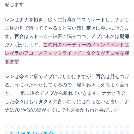
感じます
レン
は
ナナ
を抱き、徐々に行為がエスカレートし、
ナナ
も
三途の川で待っててやるよと言い残し
奈々
に会いに行きま
す。
百合
はストーカー被害に悩みつつ、
ノブ
に本名は
朝海
だと明かします。
この日のパーティーのメインイベントは
レイラ
のアコースティックライブで、
タクミ
がアコギを弾
きます
シン
は
奈々
の事で
ノブ
にけしかけますが、
百合
は見せつけ
るようにべたべたしてくるので、場をわきまえるよう言う
と、 一気に冷めて
ノブ
から離れていきます。
ナナ
と再会
した
奈々
はもう
タクミ
の言いなりにはならないと言い、
ナ
ナ
は707号室の鍵がすぐにでも必要かもねと喜びます