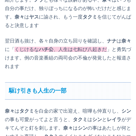
自分の事だけ、独りぼっちになるのが怖いだけだと感じま
す。
奈々
は
ヤス
に諭され、もう一度
タクミ
を信じてがんば
ると決意します
翌日酒も抜け、各々自身の立ち回りを確認し、
ナナ
は
奈々
に「
くじけるな
ハチ公
、人生は七転び八起きだ
」と勇気づ
けます。例の音楽番組の両司会の不倫が発覚したと報道さ
れます
駆け引きも人生の一部
奈々
は
タクミ
を白金の家で出迎え、喧嘩も仲直りし、
シン
の事も可愛がってよと言うと、
タクミ
は
シン
と
レイラ
がデ
キてんぞと釘を刺します。
奈々
は
シン
の事はあたしが何と