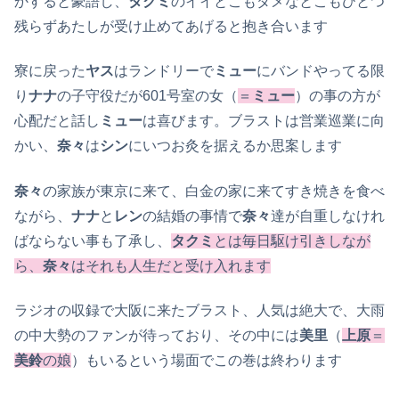
かすると豪語し、
タクミ
のイイとこもダメなとこもひとつ
残らずあたしが受け止めてあげると抱き合います
寮に戻った
ヤス
はランドリーで
ミュー
にバンドやってる限
り
ナナ
の子守役だが601号室の女（
＝
ミュー
）の事の方が
心配だと話し
ミュー
は喜びます。ブラストは営業巡業に向
かい、
奈々
は
シン
にいつお灸を据えるか思案します
奈々
の家族が東京に来て、白金の家に来てすき焼きを食べ
ながら、
ナナ
と
レン
の結婚の事情で
奈々
達が自重しなけれ
ばならない事も了承し、
タクミ
とは毎日駆け引きしなが
ら、
奈々
はそれも人生だと受け入れます
ラジオの収録で大阪に来たブラスト、人気は絶大で、大雨
の中大勢のファンが待っており、その中には
美里
（
上原
＝
美鈴
の娘
）もいるという場面でこの巻は終わります